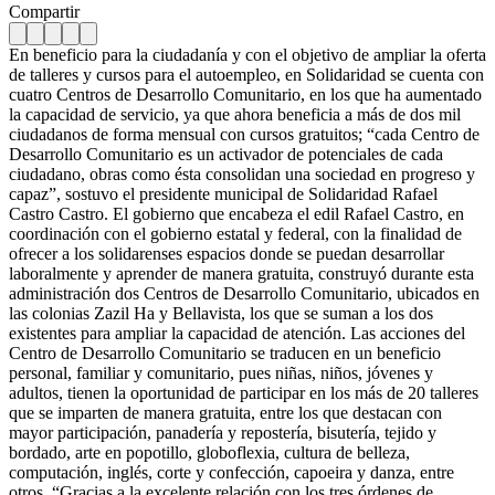
Compartir
En beneficio para la ciudadanía y con el objetivo de ampliar la oferta
de talleres y cursos para el autoempleo, en Solidaridad se cuenta con
cuatro Centros de Desarrollo Comunitario, en los que ha aumentado
la capacidad de servicio, ya que ahora beneficia a más de dos mil
ciudadanos de forma mensual con cursos gratuitos; “cada Centro de
Desarrollo Comunitario es un activador de potenciales de cada
ciudadano, obras como ésta consolidan una sociedad en progreso y
capaz”, sostuvo el presidente municipal de Solidaridad Rafael
Castro Castro. El gobierno que encabeza el edil Rafael Castro, en
coordinación con el gobierno estatal y federal, con la finalidad de
ofrecer a los solidarenses espacios donde se puedan desarrollar
laboralmente y aprender de manera gratuita, construyó durante esta
administración dos Centros de Desarrollo Comunitario, ubicados en
las colonias Zazil Ha y Bellavista, los que se suman a los dos
existentes para ampliar la capacidad de atención. Las acciones del
Centro de Desarrollo Comunitario se traducen en un beneficio
personal, familiar y comunitario, pues niñas, niños, jóvenes y
adultos, tienen la oportunidad de participar en los más de 20 talleres
que se imparten de manera gratuita, entre los que destacan con
mayor participación, panadería y repostería, bisutería, tejido y
bordado, arte en popotillo, globoflexia, cultura de belleza,
computación, inglés, corte y confección, capoeira y danza, entre
otros. “Gracias a la excelente relación con los tres órdenes de