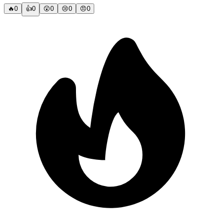
🔥
0
👍
0
😲
0
😢
0
😠
0