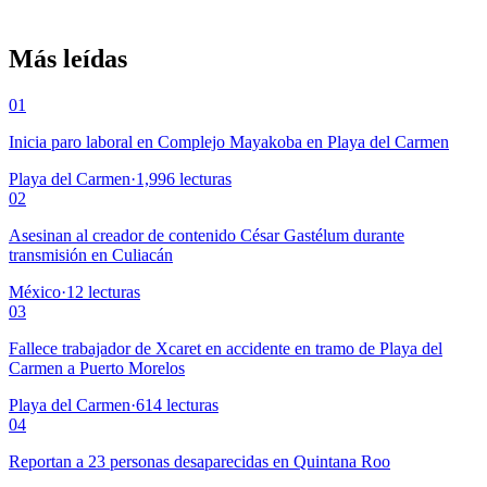
Más leídas
01
Inicia paro laboral en Complejo Mayakoba en Playa del Carmen
Playa del Carmen
·
1,996
lecturas
02
Asesinan al creador de contenido César Gastélum durante
transmisión en Culiacán
México
·
12
lecturas
03
Fallece trabajador de Xcaret en accidente en tramo de Playa del
Carmen a Puerto Morelos
Playa del Carmen
·
614
lecturas
04
Reportan a 23 personas desaparecidas en Quintana Roo