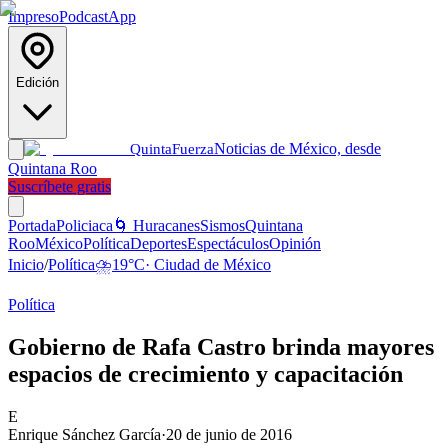
Impreso
Podcast
App
Edición
Noticias de México, desde
Quinta
Fuerza
Quintana Roo
Suscríbete gratis
Portada
Policiaca
🌀 Huracanes
Sismos
Quintana
Roo
México
Política
Deportes
Espectáculos
Opinión
Inicio
/
Política
⛈️
19
°C
·
Ciudad de México
Política
Gobierno de Rafa Castro brinda mayores
espacios de crecimiento y capacitación
E
Enrique Sánchez García
·
20 de junio de 2016