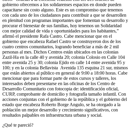
gobierno ofrecemos a los solidarenses espacios en donde pueden
capacitarse sin costo alguno. Este es un compromiso que tenemos
con cada uno de los ciudadanos para contribuir a que se desarrollen
en plenitud con programas importantes que fomentan su desarrollo y
procurar el bienestar de sus familias, hoy tenemos un Solidaridad
con mejor calidad de vida y oportunidades para los habitantes,”
afirmó el presidente Rafa Castro. Cabe mencionar que en el
gobierno que encabeza Rafael Castro se construyeron dos de los
cuatro centros comunitarios, logrando beneficiar a más de 2 mil
personas al mes. Dichos Centros están ubicados en las colonias
Zazil-Ha en la calle 40 y avenida 20; colonia Colosio en Calle 104
entre avenida 25 y 30; colonia Ejido en calle 14 entre avenida 95 y
100; y en la colonia Bellavista Avenida 135 esquina 21 sur, mismos
que están abiertos al público en general de 9:00 a 18:00 horas. Cabe
mencionar que para formar parte de estos cursos y talleres, los
interesados deben presentarse en las oficinas de los Centro de
Desarrollo Comunitario con fotocopia de: identificación oficial,
CURP, comprobante de domicilio y fotografía tamaño infantil. Con
acciones conjuntas con el gobierno de la república y el gobierno del
estado que encabeza Roberto Borge Angulo, se ha otorgado a la
población un mejor desarrollo y crecimiento significativos, con
resultados palpables en infraestructura urbana y social.
¿Qué te pareció?