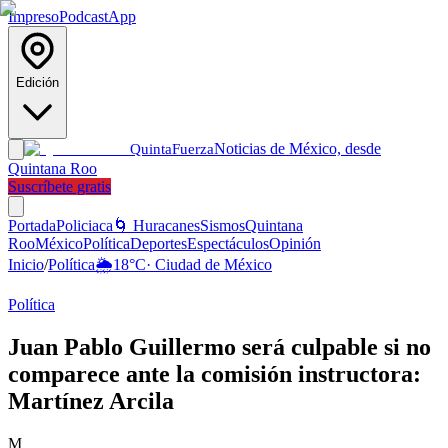
Impreso
Podcast
App
Edición
Noticias de México, desde
Quinta
Fuerza
Quintana Roo
Suscríbete gratis
Portada
Policiaca
🌀 Huracanes
Sismos
Quintana
Roo
México
Política
Deportes
Espectáculos
Opinión
Inicio
/
Política
🌦️
18
°C
·
Ciudad de México
Política
Juan Pablo Guillermo será culpable si no
comparece ante la comisión instructora:
Martínez Arcila
M