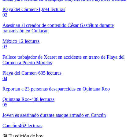
Playa del Carmen
·
1,994
lecturas
02
Asesinan al creador de contenido César Gastélum durante
transmisión en Culiacán
México
·
12
lecturas
03
Fallece trabajador de Xcaret en accidente en tramo de Playa del
Carmen a Puerto Morelos
Playa del Carmen
·
605
lecturas
04
Reportan a 23 personas desaparecidas en Quintana Roo
Quintana Roo
·
408
lecturas
05
Joven es asesinado durante ataque armado en Cancún
Cancún
·
462
lecturas
📰 Tu edición de hoy