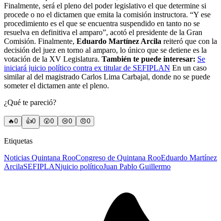
Finalmente, será el pleno del poder legislativo el que determine si
procede o no el dictamen que emita la comisión instructora. “Y ese
procedimiento es el que se encuentra suspendido en tanto no se
resuelva en definitiva el amparo”, acotó el presidente de la Gran
Comisión. Finalmente,
Eduardo Martínez Arcila
reiteró que con la
decisión del juez en torno al amparo, lo único que se detiene es la
votación de la XV Legislatura.
También te puede interesar:
Se
iniciará juicio político contra ex titular de SEFIPLAN
En un caso
similar al del magistrado Carlos Lima Carbajal, donde no se puede
someter el dictamen ante el pleno.
¿Qué te pareció?
🔥
0
👍
0
😲
0
😢
0
😠
0
Etiquetas
Noticias Quintana Roo
Congreso de Quintana Roo
Eduardo Martínez
Arcila
SEFIPLAN
juicio político
Juan Pablo Guillermo