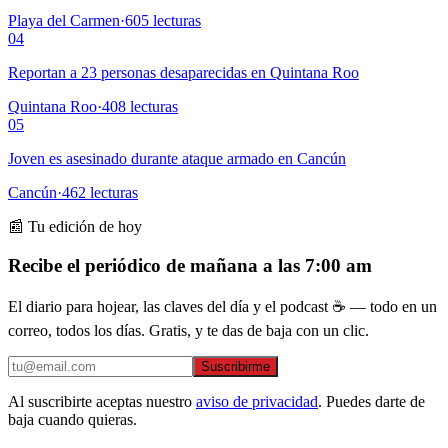
Playa del Carmen
·
605
lecturas
04
Reportan a 23 personas desaparecidas en Quintana Roo
Quintana Roo
·
408
lecturas
05
Joven es asesinado durante ataque armado en Cancún
Cancún
·
462
lecturas
📰 Tu edición de hoy
Recibe el periódico de mañana a las 7:00 am
El diario para hojear, las claves del día y el podcast ☕ — todo en un
correo, todos los días. Gratis, y te das de baja con un clic.
Suscribirme
Al suscribirte aceptas nuestro
aviso de privacidad
. Puedes darte de
baja cuando quieras.