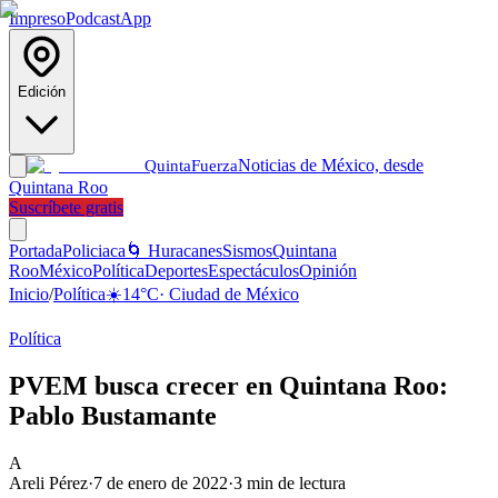
Impreso
Podcast
App
Edición
Noticias de México, desde
Quinta
Fuerza
Quintana Roo
Suscríbete gratis
Portada
Policiaca
🌀 Huracanes
Sismos
Quintana
Roo
México
Política
Deportes
Espectáculos
Opinión
Inicio
/
Política
☀️
14
°C
·
Ciudad de México
Política
PVEM busca crecer en Quintana Roo:
Pablo Bustamante
A
Areli Pérez
·
7 de enero de 2022
·
3
min de lectura