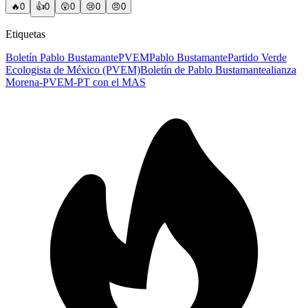
🔥
0
👍
0
😲
0
😢
0
😠
0
Etiquetas
Boletín Pablo Bustamante
PVEM
Pablo Bustamante
Partido Verde
Ecologista de México (PVEM)
Boletín de Pablo Bustamante
alianza
Morena-PVEM-PT con el MAS