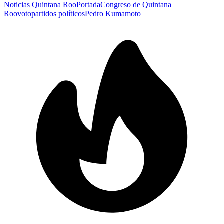
Noticias Quintana Roo
Portada
Congreso de Quintana
Roo
voto
partidos políticos
Pedro Kumamoto