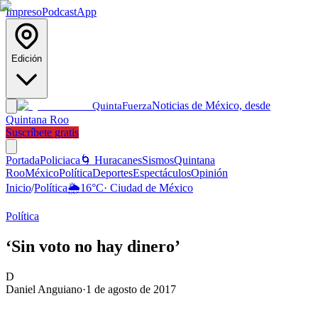
Impreso
Podcast
App
Edición
Noticias de México, desde
Quinta
Fuerza
Quintana Roo
Suscríbete gratis
Portada
Policiaca
🌀 Huracanes
Sismos
Quintana
Roo
México
Política
Deportes
Espectáculos
Opinión
Inicio
/
Política
🌦️
16
°C
·
Ciudad de México
Política
‘Sin voto no hay dinero’
D
Daniel Anguiano
·
1 de agosto de 2017