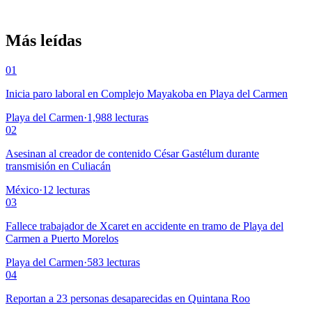
Más leídas
01
Inicia paro laboral en Complejo Mayakoba en Playa del Carmen
Playa del Carmen
·
1,988
lecturas
02
Asesinan al creador de contenido César Gastélum durante
transmisión en Culiacán
México
·
12
lecturas
03
Fallece trabajador de Xcaret en accidente en tramo de Playa del
Carmen a Puerto Morelos
Playa del Carmen
·
583
lecturas
04
Reportan a 23 personas desaparecidas en Quintana Roo