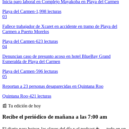
Inicia paro laboral en Complejo Mayakoba en Playa del Carmen
Playa del Carmen
·
1,998
lecturas
03
Fallece trabajador de Xcaret en accidente en tramo de Playa del
Carmen a Puerto Morelos
Playa del Carmen
·
623
lecturas
04
Denuncian caso de presunto acoso en hotel BlueBay Grand
Esmeralda de Playa del Carmen
Playa del Carmen
·
596
lecturas
05
Reportan a 23 personas desaparecidas en Quintana Roo
Quintana Roo
·
421
lecturas
📰 Tu edición de hoy
Recibe el periódico de mañana a las 7:00 am
El diario para hojear, las claves del día y el podcast ☕ — todo en un