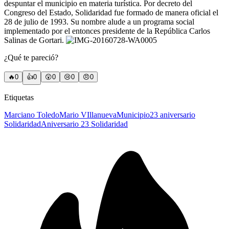
despuntar el municipio en materia turística. Por decreto del
Congreso del Estado, Solidaridad fue formado de manera oficial el
28 de julio de 1993. Su nombre alude a un programa social
implementado por el entonces presidente de la República Carlos
Salinas de Gortari.
¿Qué te pareció?
🔥
0
👍
0
😲
0
😢
0
😠
0
Etiquetas
Marciano Toledo
Mario VIllanueva
Municipio
23 aniversario
Solidaridad
Aniversario 23 Solidaridad