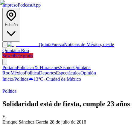
Impreso
Podcast
App
Edición
Noticias de México, desde
Quinta
Fuerza
Quintana Roo
Suscríbete gratis
Portada
Policiaca
🌀 Huracanes
Sismos
Quintana
Roo
México
Política
Deportes
Espectáculos
Opinión
Inicio
/
Política
☁️
13
°C
·
Ciudad de México
Política
Solidaridad está de fiesta, cumple 23 años
E
Enrique Sánchez García
·
28 de julio de 2016