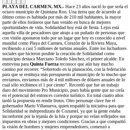
PLAYA DEL CARMEN, MX.-
Hace 23 años nació lo que sería el
octavo municipio de Quintana Roo. Una tierra que de acuerdo al
último censo es habitada por más de 210 mil habitantes, la mayor
parte de ellos foráneos que han venido en busca de mejores
oportunidades de vida. Solidaridad hoy está de fiesta. Lejos está
aquella villa de pescadores que atrajo a un puñado de personas que
con visión apostaron todo por un lugar que hoy es conocido a nivel
mundial como Playa del Carmen, Corazón de la Riviera Maya,
recibiendo a casi 5 millones de turistas anuales. Entre los luchadores
sociales que hicieron posible la creación de Solidaridad como
municipio destaca Marciano Toledo Sánchez, el primer alcalde. En
entrevista para
Quinta Fuerza
reconoce que aún hay mucho
camino por recorrer. “Sobretodo en la planeación, con la federación
para que se restituya más presupuesto al municipio de lo mucho que
enviamos, enviamos más de 4 mil millones de dólares anuales de lo
cual sólo recibimos el 1 por ciento”. Recordó que fue un trabajo
duro del movimiento Pro Municipio, pues había gente que no creía
en el potencial del entonces corredor turístico. En total cuatro años
tardó la propuesta en rendir frutos. Otro personaje clave fue el
gobernador Mario Villanueva, quien respaldó la iniciativa para que
Solidaridad se independizara de Cozumel, ya que la gente estaba
inconforme por la lejanía de la Isla y porque no veían reflejados sus
impuestos en obras y mejores condiciones. Gracias a que compartió
la visión de hombres y mujeres emprendedores, comenzó a