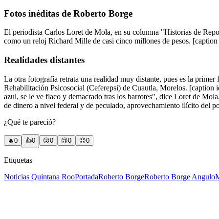
Fotos inéditas de Roberto Borge
El periodista Carlos Loret de Mola, en su columna "Historias de Repor
como un reloj Richard Mille de casi cinco millones de pesos. [capt
Realidades distantes
La otra fotografía retrata una realidad muy distante, pues es la primer
Rehabilitación Psicosocial (Ceferepsi) de Cuautla, Morelos. [capti
azul, se le ve flaco y demacrado tras los barrotes", dice Loret de Mola
de dinero a nivel federal y de peculado, aprovechamiento ilícito del p
¿Qué te pareció?
🔥
0
👍
0
😲
0
😢
0
😠
0
Etiquetas
Noticias Quintana Roo
Portada
Roberto Borge
Roberto Borge Angulo
M