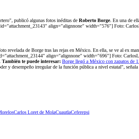
tero", publicó algunas fotos inéditas de
Roberto
Borge
. En una de ell
ion id="attachment_23143" align="alignnone" width="576"]
Foto: Carlos
 foto revelada de Borge tras las rejas en México. En ella, se ve al ex ma
on id="attachment_23144" align="alignnone" width="696"]
Foto: CarlosLo
.
También te puede interesar:
Borge llegó a México con zapatos de 1
oder y desempeño irregular de la función pública a nivel estatal", señala
orelos
Carlos Loret de Mola
Cuautla
Ceferepsi