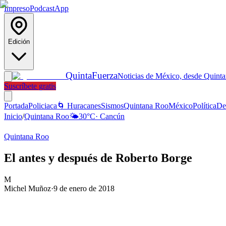
Impreso
Podcast
App
Edición
Quinta
Fuerza
Noticias de México, desde Quint
Suscríbete gratis
Portada
Policiaca
🌀 Huracanes
Sismos
Quintana Roo
México
Política
De
Inicio
/
Quintana Roo
🌤️
30
°C
·
Cancún
Quintana Roo
El antes y después de Roberto Borge
M
Michel Muñoz
·
9 de enero de 2018