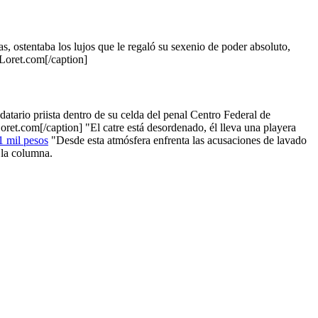
as, ostentaba los lujos que le regaló su sexenio de poder absoluto,
Loret.com[/caption]
ndatario priista dentro de su celda del penal Centro Federal de
ret.com[/caption] "El catre está desordenado, él lleva una playera
1 mil pesos
"Desde esta atmósfera enfrenta las acusaciones de lavado
 la columna.