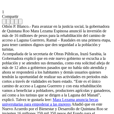
1
Compartir
Othón P. Blanco.- Para avanzar en la justicia social, la gobernadora
de Quintana Roo Mara Lezama Espinosa anunció la inversión de
más de 16 millones de pesos para la rehabilitación del camino de
acceso a Laguna Guerrero, Ramal – Raudales en una primera etapa,
para tener caminos dignos que den seguridad a la población y
turistas.
Acompañada de la secretaria de Obras Públicas, Irazú Sarabia, la
Gobernadora explicó que en este nuevo gobierno se escucha a la
población y se atienden sus demandas, como esta solicitud añeja de
más de 12 años a gobiernos pasados que no había sido atendida y
ahora se responderá a los habitantes y demás usuarios quienes
tendrán la oportunidad de realizar sus actividades en periodos más
cortos a través de vialidades en buen estado. “Este es el único
camino de acceso a Laguna Guerrero y con esta rehabilitación
vamos a beneficiar a pobladores, productores agrícolas y ganaderos,
así como a los turistas que se dirigen a la Laguna del Manatí”,
explicó. Talvez te gustaría leer:
Mara Lezama anuncia becas
universitarias para empoderar a las mujeres
Añadió que en este
Nuevo Acuerdo por el Bienestar y Desarrollo de Quintana Roo se
invierten 16 millones 259 mil 350 pesos del Fondo para el