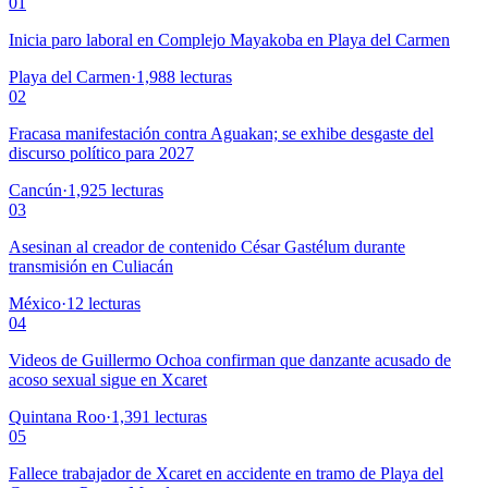
01
Inicia paro laboral en Complejo Mayakoba en Playa del Carmen
Playa del Carmen
·
1,988
lecturas
02
Fracasa manifestación contra Aguakan; se exhibe desgaste del
discurso político para 2027
Cancún
·
1,925
lecturas
03
Asesinan al creador de contenido César Gastélum durante
transmisión en Culiacán
México
·
12
lecturas
04
Videos de Guillermo Ochoa confirman que danzante acusado de
acoso sexual sigue en Xcaret
Quintana Roo
·
1,391
lecturas
05
Fallece trabajador de Xcaret en accidente en tramo de Playa del