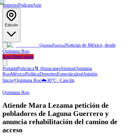
Impreso
Podcast
App
Edición
Noticias de México, desde
Quinta
Fuerza
Quintana Roo
Suscríbete gratis
Portada
Policiaca
🌀 Huracanes
Sismos
Quintana
Roo
México
Política
Deportes
Espectáculos
Opinión
Inicio
/
Quintana Roo
☁️
30
°C
·
Cancún
Quintana Roo
Atiende Mara Lezama petición de
pobladores de Laguna Guerrero y
anuncia rehabilitación del camino de
acceso