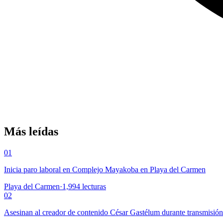
Más leídas
01
Inicia paro laboral en Complejo Mayakoba en Playa del Carmen
Playa del Carmen
·
1,994
lecturas
02
Asesinan al creador de contenido César Gastélum durante transmisió