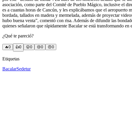
asociación, como parte del Comité de Pueblo Mágico, inclusive el dire
es a cuantas horas de Cancún, y les explicábamos que el aeropuerto 
bordada, tallados en madera y mermelada, además de proyectar videos 
hubo buena venta”, comentó con risa. Además de difundir las bondades 
quienes señalaron que rápidamente Bacalar se está transformando en e
¿Qué te pareció?
🔥
0
👍
0
😲
0
😢
0
😠
0
Etiquetas
Bacalar
Sedetur