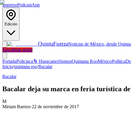
Impreso
Podcast
App
Edición
Quinta
Fuerza
Noticias de México, desde Quint
Suscríbete gratis
Portada
Policiaca
🌀 Huracanes
Sismos
Quintana Roo
México
Política
De
Inicio
/
quintana roo
/
Bacalar
Bacalar
Bacalar deja su marca en feria turística 
M
Miriam Barrios
·
22 de noviembre de 2017