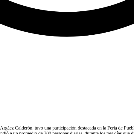
a Argáez Calderón, tuvo una participación destacada en la Feria de P
endió a un promedio de 700 personas diarias, durante los tres días que du