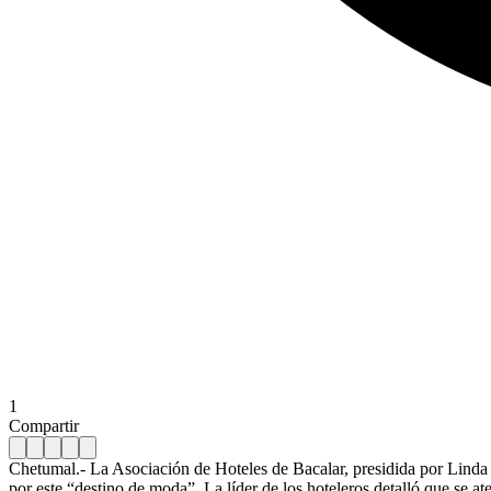
1
Compartir
Chetumal.- La Asociación de Hoteles de Bacalar, presidida por Lind
por este “destino de moda”. La líder de los hoteleros detalló que se at