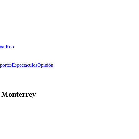
ana Roo
portes
Espectáculos
Opinión
de Monterrey