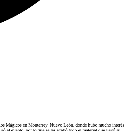
ueblos Mágicos en Monterrey, Nuevo León, donde hubo mucho interés
ró el evento, por lo que se les acabó todo el material que llevó su