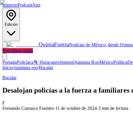
Impreso
Podcast
App
Edición
Quinta
Fuerza
Noticias de México, desde Quint
Suscríbete gratis
Portada
Policiaca
🌀 Huracanes
Sismos
Quintana Roo
México
Política
De
Inicio
/
quintana roo
/
Bacalar
Bacalar
Desalojan policías a la fuerza a familiar
F
Fernando Carrasco Fuentes
·
11 de octubre de 2024
·
3
min de lectura