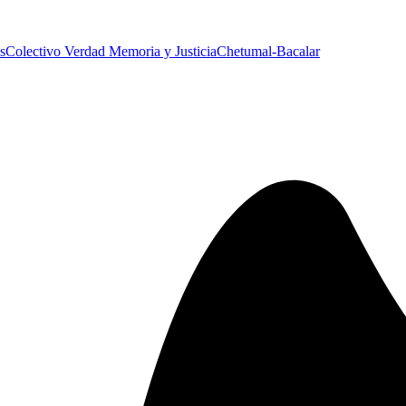
s
Colectivo Verdad Memoria y Justicia
Chetumal-Bacalar