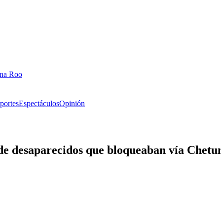
ana Roo
portes
Espectáculos
Opinión
es de desaparecidos que bloqueaban vía Chet