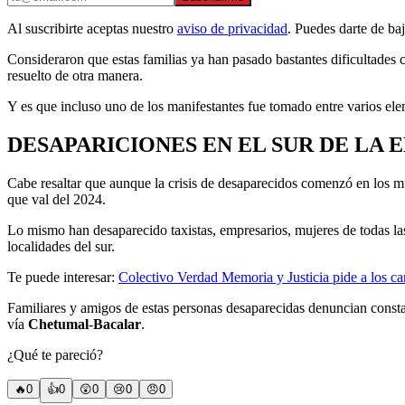
Al suscribirte aceptas nuestro
aviso de privacidad
. Puedes darte de ba
Consideraron que estas familias ya han pasado bastantes dificultades
resuelto de otra manera.
Y es que incluso uno de los manifestantes fue tomado entre varios elem
DESAPARICIONES EN EL SUR DE LA 
Cabe resaltar que aunque la crisis de desaparecidos comenzó en los mu
que val del 2024.
Lo mismo han desaparecido taxistas, empresarios, mujeres de todas la
localidades del sur.
Te puede interesar:
Colectivo Verdad Memoria y Justicia pide a los ca
Familiares y amigos de estas personas desaparecidas denuncian constant
vía
Chetumal
-
Bacalar
.
¿Qué te pareció?
🔥
0
👍
0
😲
0
😢
0
😠
0