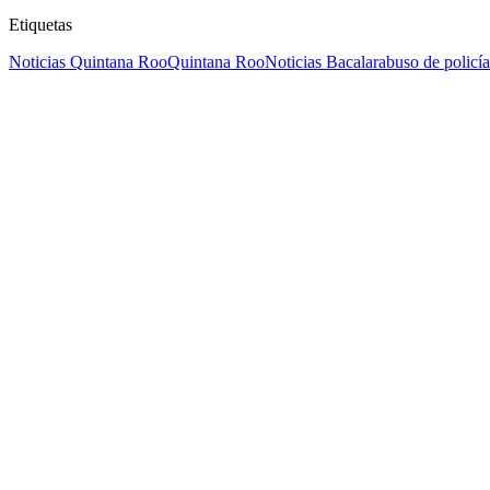
Etiquetas
Noticias Quintana Roo
Quintana Roo
Noticias Bacalar
abuso de policía