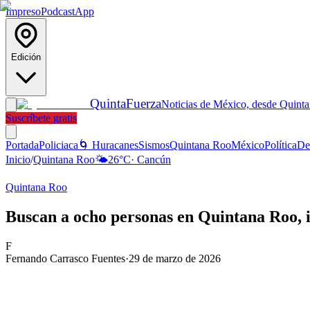
Impreso
Podcast
App
Edición
Quinta
Fuerza
Noticias de México, desde Quint
Suscríbete gratis
Portada
Policiaca
🌀 Huracanes
Sismos
Quintana Roo
México
Política
De
Inicio
/
Quintana Roo
🌤️
26
°C
·
Cancún
Quintana Roo
Buscan a ocho personas en Quintana Roo, 
F
Fernando Carrasco Fuentes
·
29 de marzo de 2026