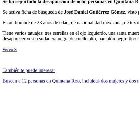
Se ha reportado la desaparición de ocho personas en Quintana Ro
Se activa ficha de búsqueda de
José Daniel Gutiérrez Gómez
, visto
Es un hombre de 23 años de edad, de nacionalidad mexicana, de tez mo
Tiene varios tatuajes: tres estrellas en el ojo izquierdo, una santa mu
desaparecer vestía sudadera negra de cuello alto, pantalón negro tipo 
Ver en X
También te puede interesar
Buscan a 12 personas en Quintana Roo, incluidas dos mujeres y dos