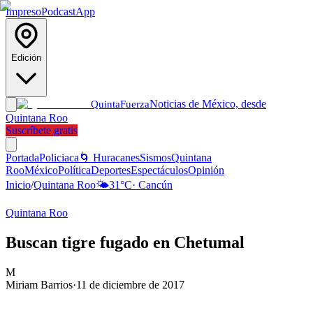
Impreso
Podcast
App
Edición
Noticias de México, desde
Quinta
Fuerza
Quintana Roo
Suscríbete gratis
Portada
Policiaca
🌀 Huracanes
Sismos
Quintana
Roo
México
Política
Deportes
Espectáculos
Opinión
Inicio
/
Quintana Roo
🌤️
31
°C
·
Cancún
Quintana Roo
Buscan tigre fugado en Chetumal
M
Miriam Barrios
·
11 de diciembre de 2017