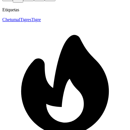
Etiquetas
Chetumal
Tigres
Tigre