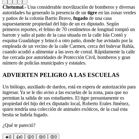
Chetumal
.- Una considerable movilización de bomberos y diversas
autoridades ha generado la presencia de un
tigre
en las zonas verdes
y patios de la colonia Barrio Bravo,
fugado
de una casa
supuestamente propiedad del hijo de un ex diputado. Según
primeros reportes, el felino de 70 centímetros de longitud rompió un
barrote y salio al patio de la casa situada en la calle Isla Contó y
esquina Guadalupe y brincó a otro patio, donde fue avistado por la
empleada de un vecino de la calle Carmen, cerca del bulevar Bahía,
cuando acudió a alimentar a las aves de corral. Rápidamente la calle
fue cercada por autoridades de Protección Civil, bomberos y gran
número de policías municipales y estatales.
ADVIERTEN PELIGRO A LAS ESCUELAS
Un biólogo, auxiliado de dardos, está en espera de autorización para
ingresar. Ya se le dio aviso a las escuelas de la zona, para que no
permitan la salida de sus estudiantes. El tigre presuntamente es
propiedad del hijo del ex diputado local, Roberto Erales Jiménez,
quien tendría una colección de animales exóticos, de la cual esta
bestia se habría fugado.
¿Qué te pareció?
🔥
0
👍
0
😲
0
😢
0
😠
0