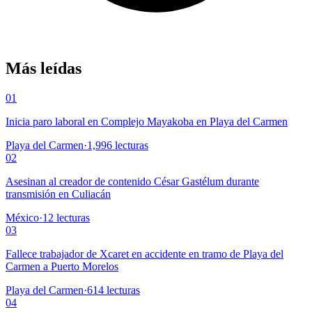
Más leídas
01
Inicia paro laboral en Complejo Mayakoba en Playa del Carmen
Playa del Carmen
·
1,996
lecturas
02
Asesinan al creador de contenido César Gastélum durante
transmisión en Culiacán
México
·
12
lecturas
03
Fallece trabajador de Xcaret en accidente en tramo de Playa del
Carmen a Puerto Morelos
Playa del Carmen
·
614
lecturas
04