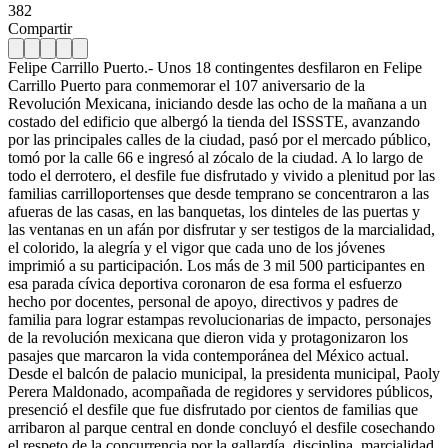
382
Compartir
Felipe Carrillo Puerto.- Unos 18 contingentes desfilaron en Felipe
Carrillo Puerto para conmemorar el 107 aniversario de la
Revolución Mexicana, iniciando desde las ocho de la mañana a un
costado del edificio que albergó la tienda del ISSSTE, avanzando
por las principales calles de la ciudad, pasó por el mercado público,
tomó por la calle 66 e ingresó al zócalo de la ciudad. A lo largo de
todo el derrotero, el desfile fue disfrutado y vivido a plenitud por las
familias carrilloportenses que desde temprano se concentraron a las
afueras de las casas, en las banquetas, los dinteles de las puertas y
las ventanas en un afán por disfrutar y ser testigos de la marcialidad,
el colorido, la alegría y el vigor que cada uno de los jóvenes
imprimió a su participación.
Los más de 3 mil 500 participantes en
esa parada cívica deportiva coronaron de esa forma el esfuerzo
hecho por docentes, personal de apoyo, directivos y padres de
familia para lograr estampas revolucionarias de impacto, personajes
de la revolución mexicana que dieron vida y protagonizaron los
pasajes que marcaron la vida contemporánea del México actual.
Desde el balcón de palacio municipal, la presidenta municipal, Paoly
Perera Maldonado, acompañada de regidores y servidores públicos,
presenció el desfile que fue disfrutado por cientos de familias que
arribaron al parque central en donde concluyó el desfile cosechando
el respeto de la concurrencia por la gallardía, disciplina, marcialidad