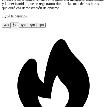
y la mexicanidad que se registraron durante las más de tres horas
que duró esa demostración de civismo.
¿Qué te pareció?
🔥
0
👍
0
😲
0
😢
0
😠
0