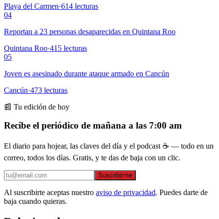
Playa del Carmen
·
614
lecturas
04
Reportan a 23 personas desaparecidas en Quintana Roo
Quintana Roo
·
415
lecturas
05
Joven es asesinado durante ataque armado en Cancún
Cancún
·
473
lecturas
📰 Tu edición de hoy
Recibe el periódico de mañana a las 7:00 am
El diario para hojear, las claves del día y el podcast ☕ — todo en un
correo, todos los días. Gratis, y te das de baja con un clic.
Suscribirme
Al suscribirte aceptas nuestro
aviso de privacidad
. Puedes darte de
baja cuando quieras.