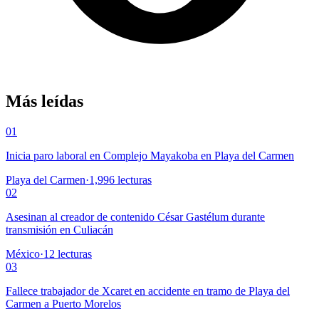
Más leídas
01
Inicia paro laboral en Complejo Mayakoba en Playa del Carmen
Playa del Carmen
·
1,996
lecturas
02
Asesinan al creador de contenido César Gastélum durante
transmisión en Culiacán
México
·
12
lecturas
03
Fallece trabajador de Xcaret en accidente en tramo de Playa del
Carmen a Puerto Morelos