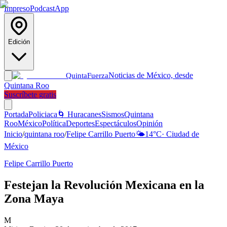
Impreso
Podcast
App
Edición
Noticias de México, desde
Quinta
Fuerza
Quintana Roo
Suscríbete gratis
Portada
Policiaca
🌀 Huracanes
Sismos
Quintana
Roo
México
Política
Deportes
Espectáculos
Opinión
Inicio
/
quintana roo
/
Felipe Carrillo Puerto
🌤️
14
°C
·
Ciudad de
México
Felipe Carrillo Puerto
Festejan la Revolución Mexicana en la
Zona Maya
M