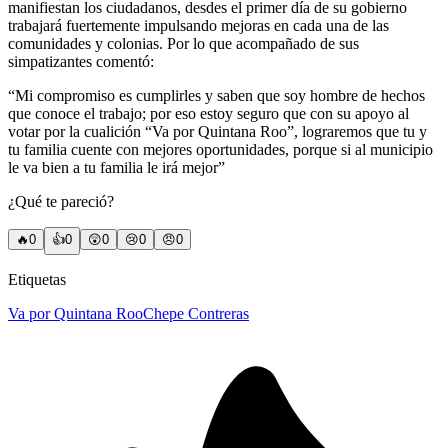
manifiestan los ciudadanos, desdes el primer día de su gobierno
trabajará fuertemente impulsando mejoras en cada una de las
comunidades y colonias. Por lo que acompañado de sus
simpatizantes comentó:
“Mi compromiso es cumplirles y saben que soy hombre de hechos
que conoce el trabajo; por eso estoy seguro que con su apoyo al
votar por la cualición “Va por Quintana Roo”, lograremos que tu y
tu familia cuente con mejores oportunidades, porque si al municipio
le va bien a tu familia le irá mejor”
¿Qué te pareció?
🔥
0
👍
0
😲
0
😢
0
😠
0
Etiquetas
Va por Quintana Roo
Chepe Contreras