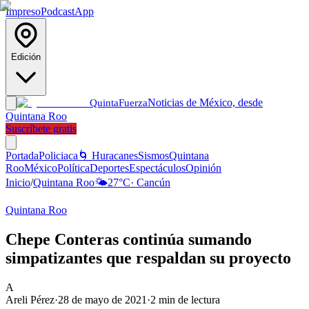
Impreso
Podcast
App
Edición
Noticias de México, desde
Quinta
Fuerza
Quintana Roo
Suscríbete gratis
Portada
Policiaca
🌀 Huracanes
Sismos
Quintana
Roo
México
Política
Deportes
Espectáculos
Opinión
Inicio
/
Quintana Roo
🌤️
27
°C
·
Cancún
Quintana Roo
Chepe Conteras continúa sumando
simpatizantes que respaldan su proyecto
A
Areli Pérez
·
28 de mayo de 2021
·
2
min de lectura