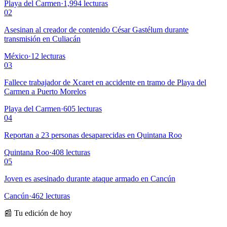
Playa del Carmen
·
1,994
lecturas
02
Asesinan al creador de contenido César Gastélum durante
transmisión en Culiacán
México
·
12
lecturas
03
Fallece trabajador de Xcaret en accidente en tramo de Playa del
Carmen a Puerto Morelos
Playa del Carmen
·
605
lecturas
04
Reportan a 23 personas desaparecidas en Quintana Roo
Quintana Roo
·
408
lecturas
05
Joven es asesinado durante ataque armado en Cancún
Cancún
·
462
lecturas
📰 Tu edición de hoy