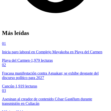
Más leídas
01
Inicia paro laboral en Complejo Mayakoba en Playa del Carmen
Playa del Carmen
·
1,979
lecturas
02
Fracasa manifestación contra Aguakan; se exhibe desgaste del
discurso político para 2027
Cancún
·
1,919
lecturas
03
Asesinan al creador de contenido César Gastélum durante
transmisión en Culiacán