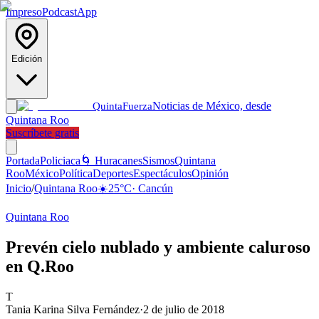
Impreso
Podcast
App
Edición
Noticias de México, desde
Quinta
Fuerza
Quintana Roo
Suscríbete gratis
Portada
Policiaca
🌀 Huracanes
Sismos
Quintana
Roo
México
Política
Deportes
Espectáculos
Opinión
Inicio
/
Quintana Roo
☀️
25
°C
·
Cancún
Quintana Roo
Prevén cielo nublado y ambiente caluroso
en Q.Roo
T
Tania Karina Silva Fernández
·
2 de julio de 2018