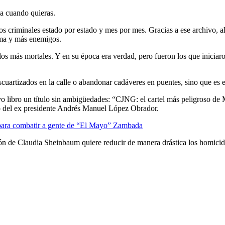
ja cuando quieras.
 criminales estado por estado y mes por mes. Gracias a ese archivo, al
ima y más enemigos.
s más mortales. Y en su época era verdad, pero fueron los que iniciaro
escuartizados en la calle o abandonar cadáveres en puentes, sino que es
evo libro un título sin ambigüedades: “CJNG: el cartel más peligroso de
io del ex presidente Andrés Manuel López Obrador.
 para combatir a gente de “El Mayo” Zambada
ión de Claudia Sheinbaum quiere reducir de manera drástica los homicidio