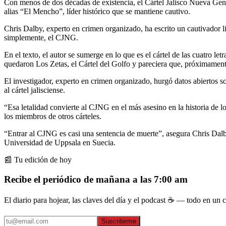
Con menos de dos décadas de existencia, el Cártel Jalisco Nueva Gen
alias “El Mencho”, líder histórico que se mantiene cautivo.
Chris Dalby, experto en crimen organizado, ha escrito un cautivador li
simplemente, el CJNG.
En el texto, el autor se sumerge en lo que es el cártel de las cuatro l
quedaron Los Zetas, el Cártel del Golfo y pareciera que, próximamente
El investigador, experto en crimen organizado, hurgó datos abiertos s
al cártel jalisciense.
“Esa letalidad convierte al CJNG en el más asesino en la historia de l
los miembros de otros cárteles.
“Entrar al CJNG es casi una sentencia de muerte”, asegura Chris Dalb
Universidad de Uppsala en Suecia.
📰 Tu edición de hoy
Recibe el periódico de mañana a las 7:00 am
El diario para hojear, las claves del día y el podcast ☕ — todo en un co
Suscribirme