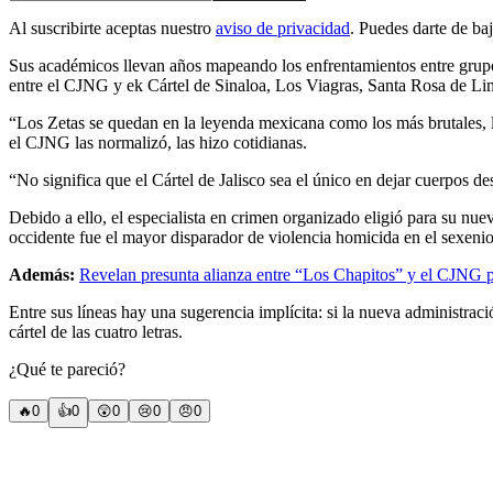
Al suscribirte aceptas nuestro
aviso de privacidad
. Puedes darte de ba
Sus académicos llevan años mapeando los enfrentamientos entre grupos
entre el CJNG y ek Cártel de Sinaloa, Los Viagras, Santa Rosa de L
“Los Zetas se quedan en la leyenda mexicana como los más brutales, lo
el CJNG las normalizó, las hizo cotidianas.
“No significa que el Cártel de Jalisco sea el único en dejar cuerpos d
Debido a ello, el especialista en crimen organizado eligió para su nu
occidente fue el mayor disparador de violencia homicida en el sexen
Además:
Revelan presunta alianza entre “Los Chapitos” y el CJNG
Entre sus líneas hay una sugerencia implícita: si la nueva administrac
cártel de las cuatro letras.
¿Qué te pareció?
🔥
0
👍
0
😲
0
😢
0
😠
0