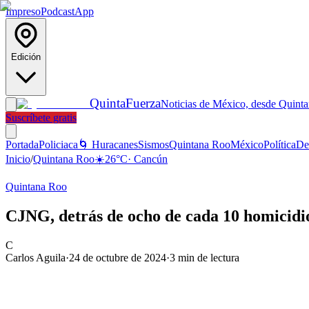
Impreso
Podcast
App
Edición
Quinta
Fuerza
Noticias de México, desde Quint
Suscríbete gratis
Portada
Policiaca
🌀 Huracanes
Sismos
Quintana Roo
México
Política
De
Inicio
/
Quintana Roo
☀️
26
°C
·
Cancún
Quintana Roo
CJNG, detrás de ocho de cada 10 homicidi
C
Carlos Aguila
·
24 de octubre de 2024
·
3
min de lectura