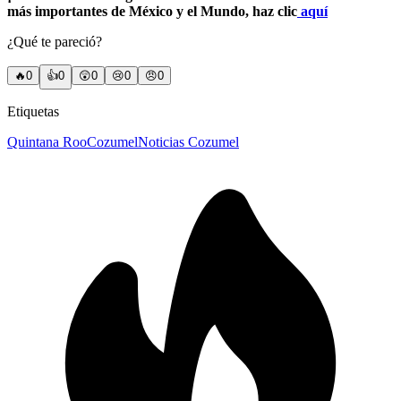
más importantes de México y el Mundo, haz clic
aquí
¿Qué te pareció?
🔥
0
👍
0
😲
0
😢
0
😠
0
Etiquetas
Quintana Roo
Cozumel
Noticias Cozumel