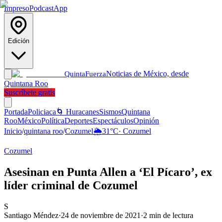
Impreso
Podcast
App
Edición
Noticias de México, desde
Quinta
Fuerza
Quintana Roo
Suscríbete gratis
Portada
Policiaca
🌀 Huracanes
Sismos
Quintana
Roo
México
Política
Deportes
Espectáculos
Opinión
Inicio
/
quintana roo
/
Cozumel
🌦️
31
°C
·
Cozumel
Cozumel
Asesinan en Punta Allen a ‘El Pícaro’, ex
líder criminal de Cozumel
S
Santiago Méndez
·
24 de noviembre de 2021
·
2
min de lectura