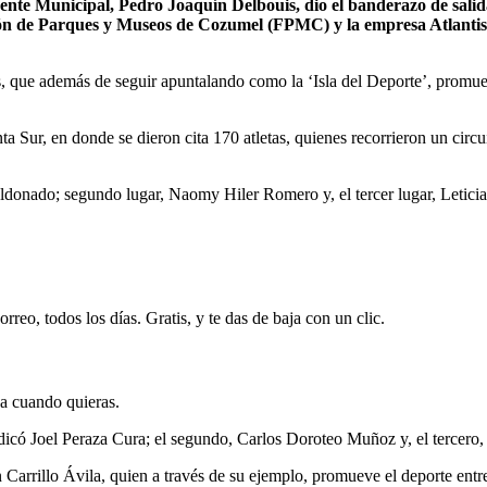
e Municipal, Pedro Joaquín Delbouis, dio el banderazo de salida 
ión de Parques y Museos de Cozumel (FPMC) y la empresa Atlantis
, que además de seguir apuntalando como la ‘Isla del Deporte’, promu
Sur, en donde se dieron cita 170 atletas, quienes recorrieron un circui
ldonado; segundo lugar, Naomy Hiler Romero y, el tercer lugar, Leticia
rreo, todos los días. Gratis, y te das de baja con un clic.
ja cuando quieras.
djudicó Joel Peraza Cura; el segundo, Carlos Doroteo Muñoz y, el tercer
n Carrillo Ávila, quien a través de su ejemplo, promueve el deporte ent