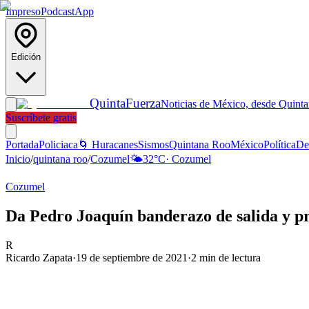
Impreso
Podcast
App
Edición
Quinta
Fuerza
Noticias de México, desde Quint
Suscríbete gratis
Portada
Policiaca
🌀 Huracanes
Sismos
Quintana Roo
México
Política
De
Inicio
/
quintana roo
/
Cozumel
🌤️
32
°C
·
Cozumel
Cozumel
Da Pedro Joaquín banderazo de salida y pr
R
Ricardo Zapata
·
19 de septiembre de 2021
·
2
min de lectura