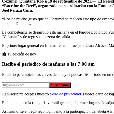
Cozumel, Quintana Roo a 19 de septiembre de 2021.— El President
“Race for the Reef”, organizada en coordinación con la Fundac
Joel Peraza Cura.
“Nos da mucho gusto que en Cozumel se realicen este tipo de eventos
Joaquín Delbouis.
La competencia se desarrolló esta mañana en el Parque Ecológico Punta 
“Celarain” y de regreso a la zona de salida.
El primer lugar general en la rama femenil, fue para Clara Alcocer Ma
📰 Tu edición de hoy
Recibe el periódico de mañana a las 7:00 am
El diario para hojear, las claves del día y el podcast ☕ — todo en un co
Suscribirme
Al suscribirte aceptas nuestro
aviso de privacidad
. Puedes darte de ba
En tanto que en la categoría varonil general, el primer lugar se lo a
Asimismo, se entregó reconocimiento a la participación del atleta Ala