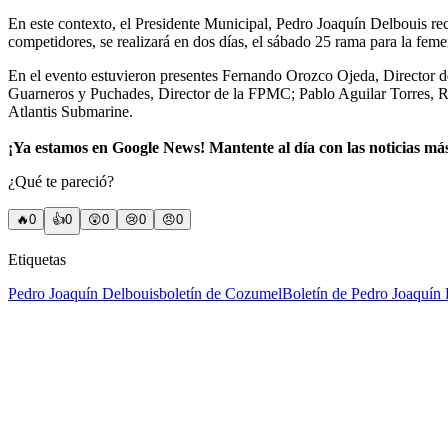
En este contexto, el Presidente Municipal, Pedro Joaquín Delbouis rec
competidores, se realizará en dos días, el sábado 25 rama para la femeni
En el evento estuvieron presentes Fernando Orozco Ojeda, Director
Guarneros y Puchades, Director de la FPMC; Pablo Aguilar Torres, 
Atlantis Submarine.
¡Ya estamos en Google News! Mantente al día con las noticias má
¿Qué te pareció?
🔥
0
👍
0
😲
0
😢
0
😠
0
Etiquetas
Pedro Joaquín Delbouis
boletín de Cozumel
Boletín de Pedro Joaquín