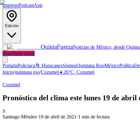
Impreso
Podcast
App
Edición
Quinta
Fuerza
Noticias de México, desde Quint
Suscríbete gratis
Portada
Policiaca
🌀 Huracanes
Sismos
Quintana Roo
México
Política
De
Inicio
/
quintana roo
/
Cozumel
☀️
26
°C
·
Cozumel
Cozumel
Pronóstico del clima este lunes 19 de abri
S
Santiago Méndez
·
19 de abril de 2021
·
1
min de lectura