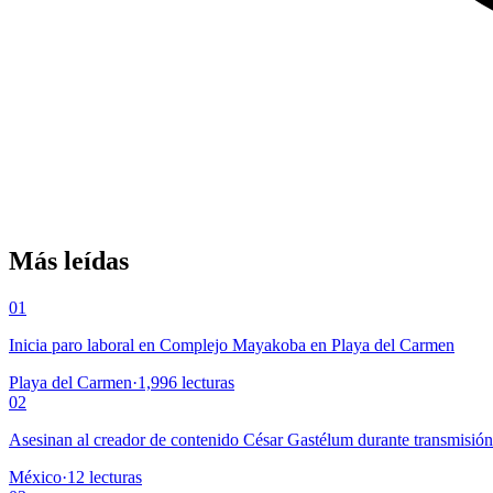
Más leídas
01
Inicia paro laboral en Complejo Mayakoba en Playa del Carmen
Playa del Carmen
·
1,996
lecturas
02
Asesinan al creador de contenido César Gastélum durante transmisió
México
·
12
lecturas