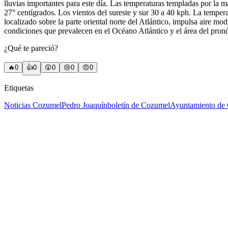
lluvias importantes para este día. Las temperaturas templadas por la
27° centígrados. Los vientos del sureste y sur 30 a 40 kph. La tempera
localizado sobre la parte oriental norte del Atlántico, impulsa aire mo
condiciones que prevalecen en el Océano Atlántico y el área del pronó
¿Qué te pareció?
🔥
0
👍
0
😲
0
😢
0
😠
0
Etiquetas
Noticias Cozumel
Pedro Joaquín
boletín de Cozumel
Ayuntamiento de