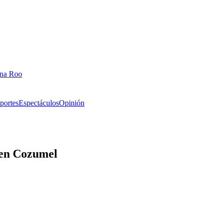
ana Roo
portes
Espectáculos
Opinión
l en Cozumel