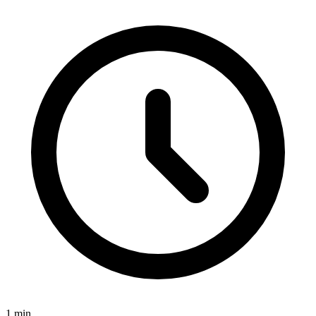
1
min