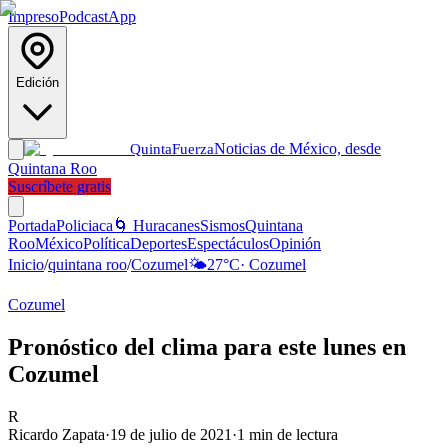
Impreso
Podcast
App
Edición
Noticias de México, desde
Quinta
Fuerza
Quintana Roo
Suscríbete gratis
Portada
Policiaca
🌀 Huracanes
Sismos
Quintana
Roo
México
Política
Deportes
Espectáculos
Opinión
Inicio
/
quintana roo
/
Cozumel
🌤️
27
°C
·
Cozumel
Cozumel
Pronóstico del clima para este lunes en
Cozumel
R
Ricardo Zapata
·
19 de julio de 2021
·
1
min de lectura