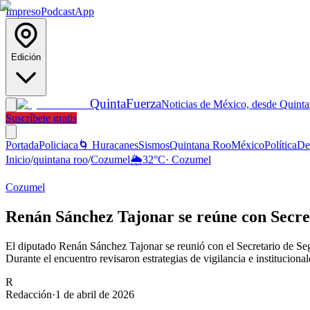
Impreso
Podcast
App
Edición
Quinta
Fuerza
Noticias de México, desde Quint
Suscríbete gratis
Portada
Policiaca
🌀 Huracanes
Sismos
Quintana Roo
México
Política
De
Inicio
/
quintana roo
/
Cozumel
🌦️
32
°C
·
Cozumel
Cozumel
Renán Sánchez Tajonar se reúne con Secre
El diputado Renán Sánchez Tajonar se reunió con el Secretario de Se
Durante el encuentro revisaron estrategias de vigilancia e institucional
R
Redacción
·
1 de abril de 2026