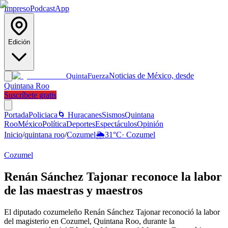
Impreso
Podcast
App
Edición
Noticias de México, desde
Quinta
Fuerza
Quintana Roo
Suscríbete gratis
Portada
Policiaca
🌀 Huracanes
Sismos
Quintana
Roo
México
Política
Deportes
Espectáculos
Opinión
Inicio
/
quintana roo
/
Cozumel
🌦️
31
°C
·
Cozumel
Cozumel
Renán Sánchez Tajonar reconoce la labor
de las maestras y maestros
El diputado cozumeleño Renán Sánchez Tajonar reconoció la labor
del magisterio en Cozumel, Quintana Roo, durante la