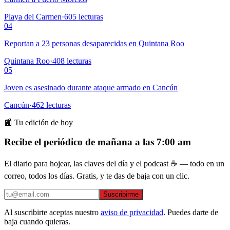
Playa del Carmen
·
605
lecturas
04
Reportan a 23 personas desaparecidas en Quintana Roo
Quintana Roo
·
408
lecturas
05
Joven es asesinado durante ataque armado en Cancún
Cancún
·
462
lecturas
📰 Tu edición de hoy
Recibe el periódico de mañana a las 7:00 am
El diario para hojear, las claves del día y el podcast ☕ — todo en un
correo, todos los días. Gratis, y te das de baja con un clic.
Suscribirme
Al suscribirte aceptas nuestro
aviso de privacidad
. Puedes darte de
baja cuando quieras.