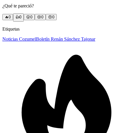
¿Qué te pareció?
🔥
0
👍
0
😲
0
😢
0
😠
0
Etiquetas
Noticias Cozumel
Boletín Renán Sánchez Tajonar