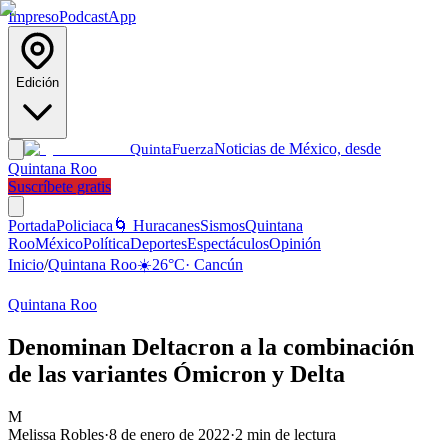
Impreso
Podcast
App
Edición
Noticias de México, desde
Quinta
Fuerza
Quintana Roo
Suscríbete gratis
Portada
Policiaca
🌀 Huracanes
Sismos
Quintana
Roo
México
Política
Deportes
Espectáculos
Opinión
Inicio
/
Quintana Roo
☀️
26
°C
·
Cancún
Quintana Roo
Denominan Deltacron a la combinación
de las variantes Ómicron y Delta
M
Melissa Robles
·
8 de enero de 2022
·
2
min de lectura