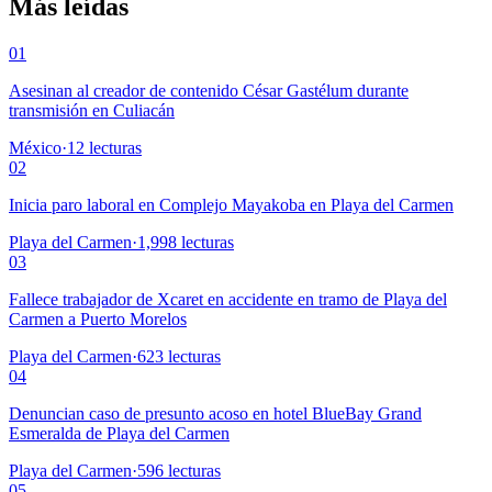
Más leídas
01
Asesinan al creador de contenido César Gastélum durante
transmisión en Culiacán
México
·
12
lecturas
02
Inicia paro laboral en Complejo Mayakoba en Playa del Carmen
Playa del Carmen
·
1,998
lecturas
03
Fallece trabajador de Xcaret en accidente en tramo de Playa del
Carmen a Puerto Morelos
Playa del Carmen
·
623
lecturas
04
Denuncian caso de presunto acoso en hotel BlueBay Grand
Esmeralda de Playa del Carmen
Playa del Carmen
·
596
lecturas
05