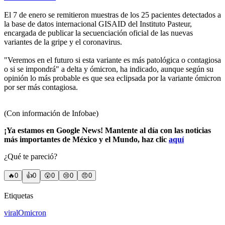
El 7 de enero se remitieron muestras de los 25 pacientes detectados a
la base de datos internacional GISAID del Instituto Pasteur,
encargada de publicar la secuenciación oficial de las nuevas
variantes de la gripe y el coronavirus.
"Veremos en el futuro si esta variante es más patológica o contagiosa
o si se impondrá" a delta y ómicron, ha indicado, aunque según su
opinión lo más probable es que sea eclipsada por la variante ómicron
por ser más contagiosa.
(Con información de Infobae)
¡Ya estamos en Google News! Mantente al día con las noticias
más importantes de México y el Mundo, haz clic
aquí
¿Qué te pareció?
🔥
0
👍
0
😲
0
😢
0
😠
0
Etiquetas
viral
Omicron