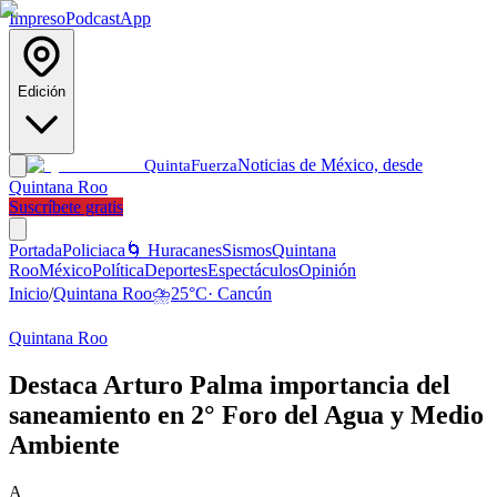
Impreso
Podcast
App
Edición
Noticias de México, desde
Quinta
Fuerza
Quintana Roo
Suscríbete gratis
Portada
Policiaca
🌀 Huracanes
Sismos
Quintana
Roo
México
Política
Deportes
Espectáculos
Opinión
Inicio
/
Quintana Roo
⛈️
25
°C
·
Cancún
Quintana Roo
Destaca Arturo Palma importancia del
saneamiento en 2° Foro del Agua y Medio
Ambiente
A