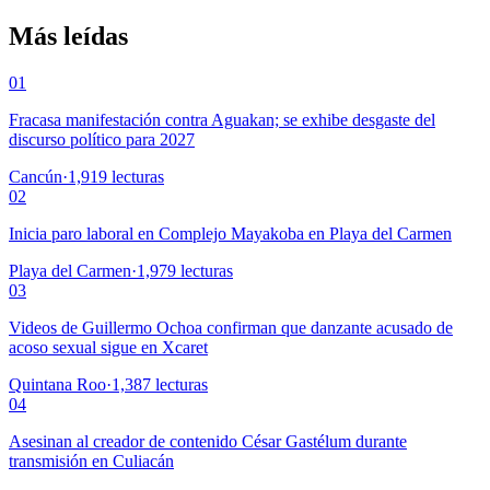
Más leídas
01
Fracasa manifestación contra Aguakan; se exhibe desgaste del
discurso político para 2027
Cancún
·
1,919
lecturas
02
Inicia paro laboral en Complejo Mayakoba en Playa del Carmen
Playa del Carmen
·
1,979
lecturas
03
Videos de Guillermo Ochoa confirman que danzante acusado de
acoso sexual sigue en Xcaret
Quintana Roo
·
1,387
lecturas
04
Asesinan al creador de contenido César Gastélum durante
transmisión en Culiacán