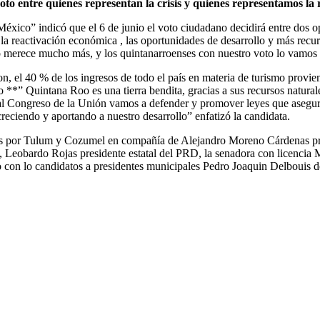
to entre quienes representan la crisis y quienes representamos la 
México” indicó que el 6 de junio el voto ciudadano decidirá entre dos op
a reactivación económica , las oportunidades de desarrollo y más recurs
o merece mucho más, y los quintanarroenses con nuestro voto lo vamos 
, el 40 % de los ingresos de todo el país en materia de turismo provien
 **” Quintana Roo es una tierra bendita, gracias a sus recursos natural
, al Congreso de la Unión vamos a defender y promover leyes que asegu
ciendo y aportando a nuestro desarrollo” enfatizó la candidata.
idos por Tulum y Cozumel en compañía de Alejandro Moreno Cárdenas pre
, Leobardo Rojas presidente estatal del PRD, la senadora con licencia 
o con lo candidatos a presidentes municipales Pedro Joaquin Delbouis