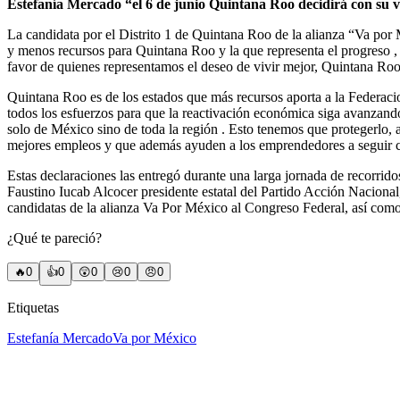
Estefanía Mercado “el 6 de junio Quintana Roo decidirá con su vo
La candidata por el Distrito 1 de Quintana Roo de la alianza “Va por 
y menos recursos para Quintana Roo y la que representa el progreso , l
favor de quienes representamos el deseo de vivir mejor, Quintana Ro
Quintana Roo es de los estados que más recursos aporta a la Federacion
todos los esfuerzos para que la reactivación económica siga avanzando
solo de México sino de toda la región . Esto tenemos que protegerlo
mejores empleos y que además ayuden a los emprendedores a seguir cre
Estas declaraciones las entregó durante una larga jornada de recorr
Faustino Iucab Alcocer presidente estatal del Partido Acción Nacional
candidatas de la alianza Va Por México al Congreso Federal, así com
¿Qué te pareció?
🔥
0
👍
0
😲
0
😢
0
😠
0
Etiquetas
Estefanía Mercado
Va por México