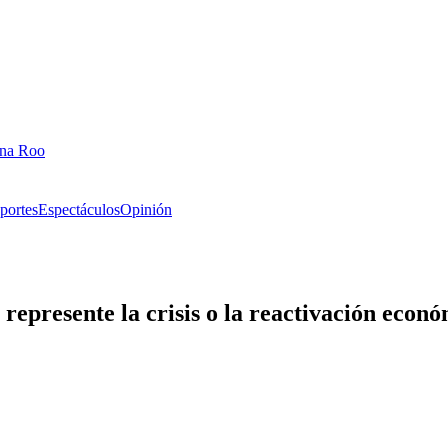
ana Roo
portes
Espectáculos
Opinión
 represente la crisis o la reactivación eco