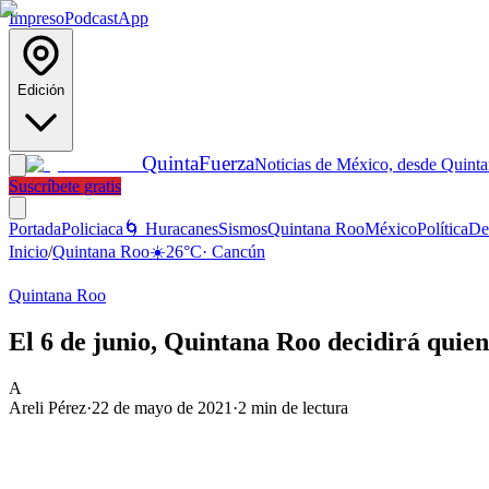
Impreso
Podcast
App
Edición
Quinta
Fuerza
Noticias de México, desde Quint
Suscríbete gratis
Portada
Policiaca
🌀 Huracanes
Sismos
Quintana Roo
México
Política
De
Inicio
/
Quintana Roo
☀️
26
°C
·
Cancún
Quintana Roo
El 6 de junio, Quintana Roo decidirá quien
A
Areli Pérez
·
22 de mayo de 2021
·
2
min de lectura