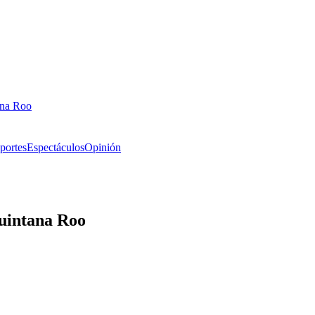
ana Roo
portes
Espectáculos
Opinión
Quintana Roo