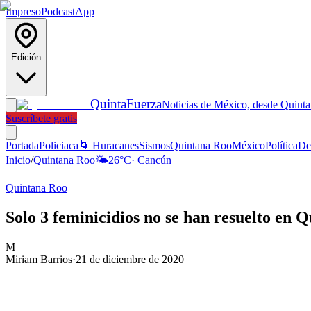
Impreso
Podcast
App
Edición
Quinta
Fuerza
Noticias de México, desde Quint
Suscríbete gratis
Portada
Policiaca
🌀 Huracanes
Sismos
Quintana Roo
México
Política
De
Inicio
/
Quintana Roo
🌤️
26
°C
·
Cancún
Quintana Roo
Solo 3 feminicidios no se han resuelto en 
M
Miriam Barrios
·
21 de diciembre de 2020