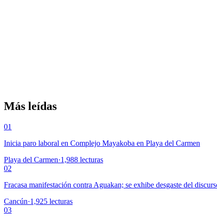
Más leídas
01
Inicia paro laboral en Complejo Mayakoba en Playa del Carmen
Playa del Carmen
·
1,988
lecturas
02
Fracasa manifestación contra Aguakan; se exhibe desgaste del discurs
Cancún
·
1,925
lecturas
03