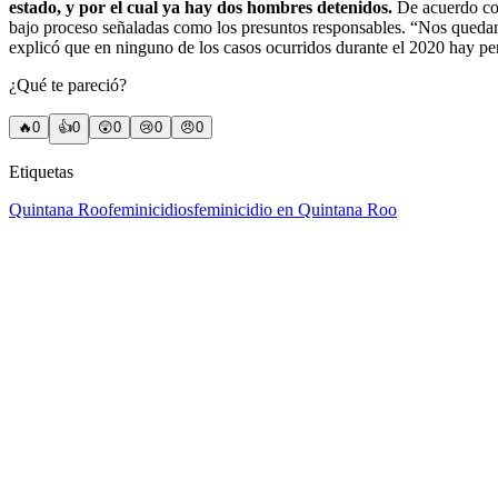
estado, y por el cual ya hay dos hombres detenidos.
De acuerdo con
bajo proceso señaladas como los presuntos responsables. “Nos quedan 
explicó que en ninguno de los casos ocurridos durante el 2020 hay per
¿Qué te pareció?
🔥
0
👍
0
😲
0
😢
0
😠
0
Etiquetas
Quintana Roo
feminicidios
feminicidio en Quintana Roo