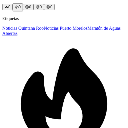
🔥
0
👍
0
😲
0
😢
0
😠
0
Etiquetas
Noticias Quintana Roo
Noticias Puerto Morelos
Maratón de Aguas
Abiertas