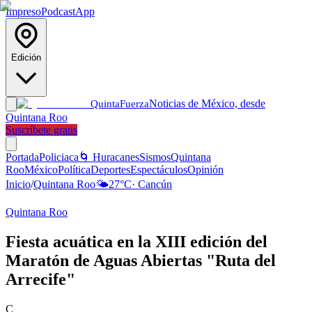
Impreso
Podcast
App
Edición
Noticias de México, desde
Quinta
Fuerza
Quintana Roo
Suscríbete gratis
Portada
Policiaca
🌀 Huracanes
Sismos
Quintana
Roo
México
Política
Deportes
Espectáculos
Opinión
Inicio
/
Quintana Roo
🌤️
27
°C
·
Cancún
Quintana Roo
Fiesta acuática en la XIII edición del
Maratón de Aguas Abiertas "Ruta del
Arrecife"
C