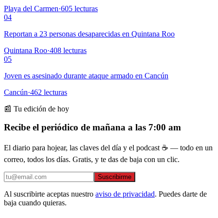
Playa del Carmen
·
605
lecturas
04
Reportan a 23 personas desaparecidas en Quintana Roo
Quintana Roo
·
408
lecturas
05
Joven es asesinado durante ataque armado en Cancún
Cancún
·
462
lecturas
📰 Tu edición de hoy
Recibe el periódico de mañana a las 7:00 am
El diario para hojear, las claves del día y el podcast ☕ — todo en un
correo, todos los días. Gratis, y te das de baja con un clic.
Suscribirme
Al suscribirte aceptas nuestro
aviso de privacidad
. Puedes darte de
baja cuando quieras.