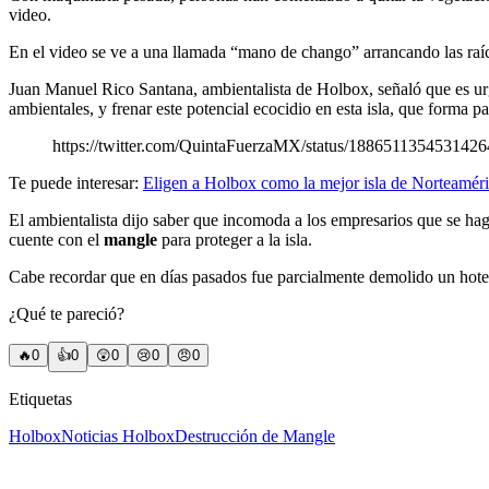
video.
En el video se ve a una llamada “mano de chango” arrancando las raí
Juan Manuel Rico Santana, ambientalista de Holbox, señaló que es urge
ambientales, y frenar este potencial ecocidio en esta isla, que forma
https://twitter.com/QuintaFuerzaMX/status/188651135453142
Te puede interesar:
Eligen a Holbox como la mejor isla de Norteamér
El ambientalista dijo saber que incomoda a los empresarios que se ha
cuente con el
mangle
para proteger a la isla.
Cabe recordar que en días pasados fue parcialmente demolido un hotel
¿Qué te pareció?
🔥
0
👍
0
😲
0
😢
0
😠
0
Etiquetas
Holbox
Noticias Holbox
Destrucción de Mangle