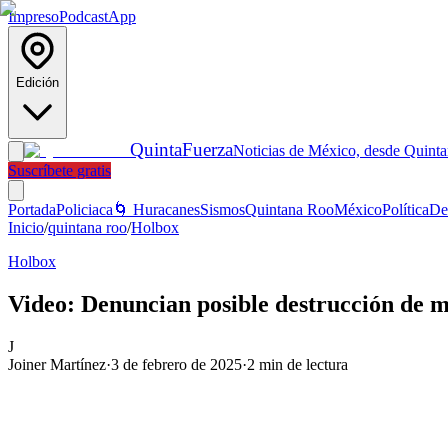
Impreso
Podcast
App
Edición
Quinta
Fuerza
Noticias de México, desde Quint
Suscríbete gratis
Portada
Policiaca
🌀 Huracanes
Sismos
Quintana Roo
México
Política
De
Inicio
/
quintana roo
/
Holbox
Holbox
Video: Denuncian posible destrucción de 
J
Joiner Martínez
·
3 de febrero de 2025
·
2
min de lectura