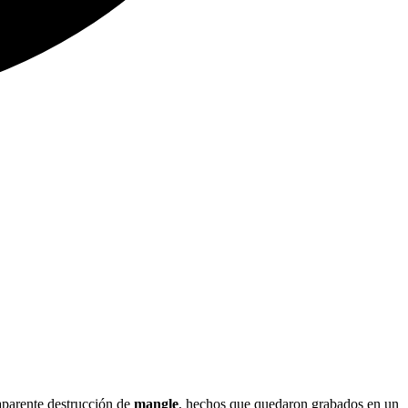
 aparente destrucción de
mangle
, hechos que quedaron grabados en un