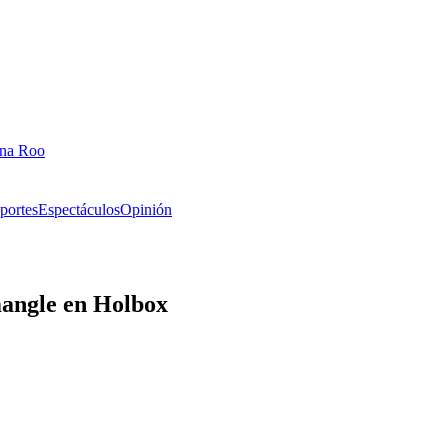
ana Roo
portes
Espectáculos
Opinión
mangle en Holbox