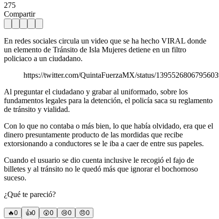
275
Compartir
En redes sociales circula un video que se ha hecho VIRAL donde
un elemento de Tránsito de Isla Mujeres detiene en un filtro
policiaco a un ciudadano.
https://twitter.com/QuintaFuerzaMX/status/139552680679560
Al preguntar el ciudadano y grabar al uniformado, sobre los
fundamentos legales para la detención, el policía saca su reglamento
de tránsito y vialidad.
Con lo que no contaba o más bien, lo que había olvidado, era que el
dinero presuntamente producto de las mordidas que recibe
extorsionando a conductores se le iba a caer de entre sus papeles.
Cuando el usuario se dio cuenta inclusive le recogió el fajo de
billetes y al tránsito no le quedó más que ignorar el bochornoso
suceso.
¿Qué te pareció?
🔥
0
👍
0
😲
0
😢
0
😠
0