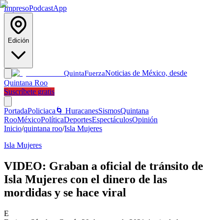
Impreso
Podcast
App
Edición
Noticias de México, desde
Quinta
Fuerza
Quintana Roo
Suscríbete gratis
Portada
Policiaca
🌀 Huracanes
Sismos
Quintana
Roo
México
Política
Deportes
Espectáculos
Opinión
Inicio
/
quintana roo
/
Isla Mujeres
Isla Mujeres
VIDEO: Graban a oficial de tránsito de
Isla Mujeres con el dinero de las
mordidas y se hace viral
E