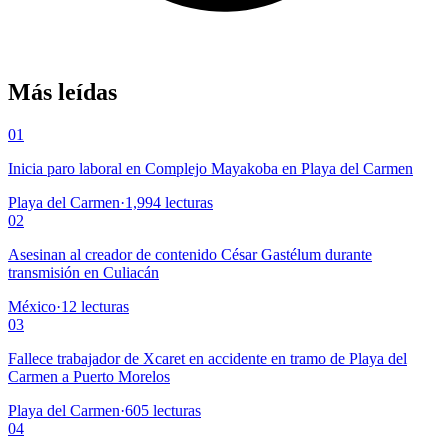
Más leídas
01
Inicia paro laboral en Complejo Mayakoba en Playa del Carmen
Playa del Carmen
·
1,994
lecturas
02
Asesinan al creador de contenido César Gastélum durante
transmisión en Culiacán
México
·
12
lecturas
03
Fallece trabajador de Xcaret en accidente en tramo de Playa del
Carmen a Puerto Morelos
Playa del Carmen
·
605
lecturas
04