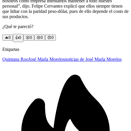
nosotros como empresa intentamos mantener a todo nuestro
personal”, dijo. Felipe Cervantes explicó que ellos siempre tienen
que lidiar con la paridad peso-dólar, pues de ello depende el costo de
sus productos.
¿Qué te pareció?
🔥
0
👍
0
😲
0
😢
0
😠
0
Etiquetas
Quintana Roo
José María Morelos
noticias de José María Morelos