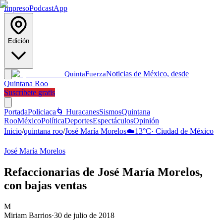
Impreso
Podcast
App
Edición
Noticias de México, desde
Quinta
Fuerza
Quintana Roo
Suscríbete gratis
Portada
Policiaca
🌀 Huracanes
Sismos
Quintana
Roo
México
Política
Deportes
Espectáculos
Opinión
Inicio
/
quintana roo
/
José María Morelos
☁️
13
°C
·
Ciudad de México
José María Morelos
Refaccionarias de José María Morelos,
con bajas ventas
M
Miriam Barrios
·
30 de julio de 2018