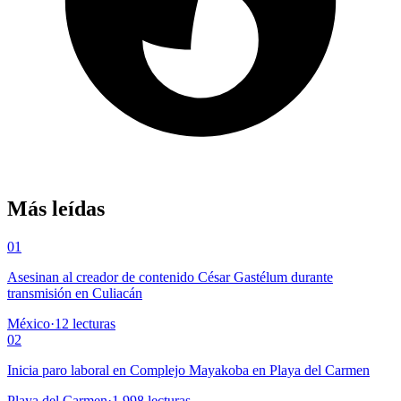
Más leídas
01
Asesinan al creador de contenido César Gastélum durante
transmisión en Culiacán
México
·
12
lecturas
02
Inicia paro laboral en Complejo Mayakoba en Playa del Carmen
Playa del Carmen
·
1,998
lecturas