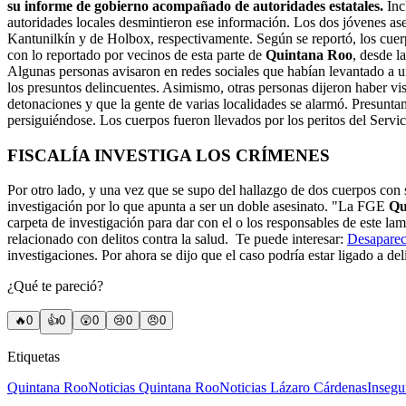
su informe de gobierno acompañado de autoridades estatales.
Inc
autoridades locales desmintieron ese información. Los dos jóvenes a
Kantunilkín y de Holbox, respectivamente. Según se reportó, los cuerp
con lo reportado por vecinos de esta parte de
Quintana Roo
, desde l
Algunas personas avisaron en redes sociales que habían levantado a u
los presuntos delincuentes. Asimismo, otras personas dijeron haber vi
detonaciones y que la gente de varias localidades se alarmó. Presunta
persiguiéndose. Los cuerpos fueron llevados por los peritos del Servi
FISCALÍA INVESTIGA LOS CRÍMENES
Por otro lado, y una vez que se supo del hallazgo de dos cuerpos con
investigación por lo que apunta a ser un doble asesinato.
"La FGE
Qu
carpeta de investigación para dar con el o los responsables de este lam
relacionado con delitos contra la salud.
Te puede interesar:
Desaparec
investigaciones. Por ahora se dijo que el caso podría estar ligado a deli
¿Qué te pareció?
🔥
0
👍
0
😲
0
😢
0
😠
0
Etiquetas
Quintana Roo
Noticias Quintana Roo
Noticias Lázaro Cárdenas
Insegu