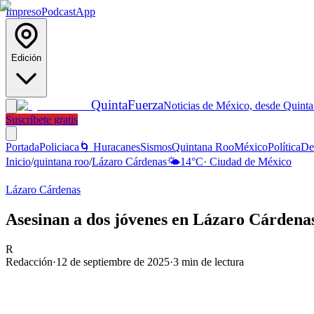
Impreso
Podcast
App
Edición
Quinta
Fuerza
Noticias de México, desde Quint
Suscríbete gratis
Portada
Policiaca
🌀 Huracanes
Sismos
Quintana Roo
México
Política
De
Inicio
/
quintana roo
/
Lázaro Cárdenas
🌤️
14
°C
·
Ciudad de México
Lázaro Cárdenas
Asesinan a dos jóvenes en Lázaro Cárdenas
R
Redacción
·
12 de septiembre de 2025
·
3
min de lectura