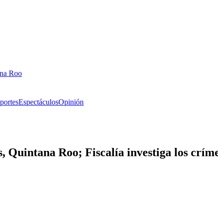
ana Roo
portes
Espectáculos
Opinión
, Quintana Roo; Fiscalía investiga los crím