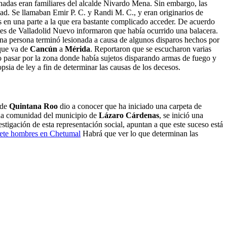
nadas eran familiares del alcalde Nivardo Mena. Sin embargo, las
ad. Se llamaban Emir P. C. y Randi M. C., y eran originarios de
s en una parte a la que era bastante complicado acceder. De acuerdo
antes de Valladolid Nuevo informaron que había ocurrido una balacera.
una persona terminó lesionada a causa de algunos disparos hechos por
 que va de
Cancún
a
Mérida
. Reportaron que se escucharon varias
no pasar por la zona donde había sujetos disparando armas de fuego y
sia de ley a fin de determinar las causas de los decesos.
 de
Quintana Roo
dio a conocer que ha iniciado una carpeta de
una comunidad del municipio de
Lázaro Cárdenas
, se inició una
estigación de esta representación social, apuntan a que este suceso está
iete hombres en Chetumal
Habrá que ver lo que determinan las