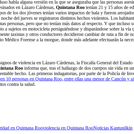
luso había alguna versión en la que se aseguraba que las personas asesi
sesinados en Lázaro Cárdenas,
Quintana Roo
tenían 21 y 15 años de ed
os de los dos jóvenes tenían varios impactos de bala y fueron arrojado
a noche del jueves se registraron distintos hechos violentos. Los habit
nas personas, pero que no tenían más datos al respecto. Y que incluso 
sto a sujetos en motocicleta persiguiéndose y disparándose sobre la vía
mente taxistas y otros conductores decidieron cambiar de ruta a fin de 
cio Médico Forense a la morgue, donde más adelante efectuarán la necrop
 signos de violencia en Lázaro Cárdenas, la Fiscalía General del Estado
intana Roo
informa que, tras el hallazgo de dos cuerpos sin vida en 
entable hecho. Las primeras indagatorias, por parte de la Policía de Inv
en 10 personas en Quintana Roo, entre ellas una menor de Cancún y s
tos contra la salud.
ridad en Quintana Roo
violencia en Quintana Roo
Noticias Kantunilkín