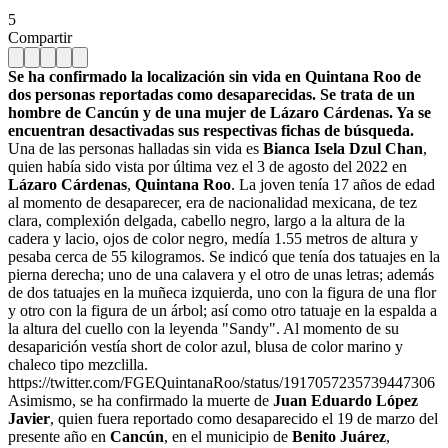
5
Compartir
Se ha confirmado la localización sin vida en Quintana Roo de
dos personas reportadas como desaparecidas. Se trata de un
hombre de Cancún y de una mujer de Lázaro Cárdenas. Ya se
encuentran desactivadas sus respectivas fichas de búsqueda.
Una de las personas halladas sin vida es
Bianca Isela Dzul Chan
,
quien había sido vista por última vez el 3 de agosto del 2022 en
Lázaro Cárdenas
,
Quintana Roo
. La joven tenía 17 años de edad
al momento de desaparecer, era de nacionalidad mexicana, de tez
clara, complexión delgada, cabello negro, largo a la altura de la
cadera y lacio, ojos de color negro, medía 1.55 metros de altura y
pesaba cerca de 55 kilogramos. Se indicó que tenía dos tatuajes en la
pierna derecha; uno de una calavera y el otro de unas letras; además
de dos tatuajes en la muñeca izquierda, uno con la figura de una flor
y otro con la figura de un árbol; así como otro tatuaje en la espalda a
la altura del cuello con la leyenda "Sandy". Al momento de su
desaparición vestía short de color azul, blusa de color marino y
chaleco tipo mezclilla.
https://twitter.com/FGEQuintanaRoo/status/1917057235739447306
Asimismo, se ha confirmado la muerte de
Juan Eduardo López
Javier
, quien fuera reportado como desaparecido el 19 de marzo del
presente año en
Cancún
, en el municipio de
Benito Juárez
,