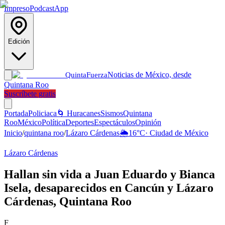
Impreso
Podcast
App
Edición
Noticias de México, desde
Quinta
Fuerza
Quintana Roo
Suscríbete gratis
Portada
Policiaca
🌀 Huracanes
Sismos
Quintana
Roo
México
Política
Deportes
Espectáculos
Opinión
Inicio
/
quintana roo
/
Lázaro Cárdenas
🌦️
16
°C
·
Ciudad de México
Lázaro Cárdenas
Hallan sin vida a Juan Eduardo y Bianca
Isela, desaparecidos en Cancún y Lázaro
Cárdenas, Quintana Roo
F