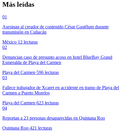
Más leídas
01
Asesinan al creador de contenido César Gastélum durante
transmisión en Culiacán
México
·
12
lecturas
02
Denuncian caso de presunto acoso en hotel BlueBay Grand
Esmeralda de Playa del Carmen
Playa del Carmen
·
596
lecturas
03
Fallece trabajador de Xcaret en accidente en tramo de Playa del
Carmen a Puerto Morelos
Playa del Carmen
·
623
lecturas
04
Reportan a 23 personas desaparecidas en Quintana Roo
Quintana Roo
·
421
lecturas