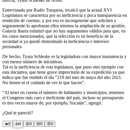
directa, Tyara Schleske de Ariño.
Entrevistado por Radio Turquesa, recalcó que la actual XVI
Legislatura se caracteriza por su ineficiencia y poca transparencia en
rendición de cuentas, y por eso es incongruente que soliciten y
seguramente lo aprobaran ellos mismos la ampliación de su gestión.
Galaviz Ibarra enfatizó que no hay argumentos válidos para que, en
los casos mencionados, que la relección es en beneficio de la
sociedad si ya quedó demostrado la ineficiencia e intereses
personales.
De hecho, Tyara Schleske es la legisladora con mayor inasistencia y
con menor número de iniciativas.
Tal es la ineficiencia de esta legislatura, que puso otro ejemplo con
esta iniciativa, que tiene grave imprecisión de su expedición ya que
indica que fue emitido el día “219 del mes de mayo del año 2021.
No tienen ni el cuidado de ver lo que hacen”.
“Al tener en cuenta el número de habitantes y municipios, tenemos
el Congreso más caro e ineficiente del país, incluso su presupuesto
es tres veces mayor de, por ejemplo, Yucatán”, agregó.
¿Qué te pareció?
🔥
0
👍
0
😲
0
😢
0
😠
0