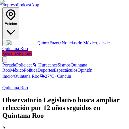
Impreso
Podcast
App
Edición
Noticias de México, desde
Quinta
Fuerza
Quintana Roo
Suscríbete gratis
Portada
Policiaca
🌀 Huracanes
Sismos
Quintana
Roo
México
Política
Deportes
Espectáculos
Opinión
Inicio
/
Quintana Roo
🌤️
27
°C
·
Cancún
Quintana Roo
Observatorio Legislativo busca ampliar
relección por 12 años seguidos en
Quintana Roo
A