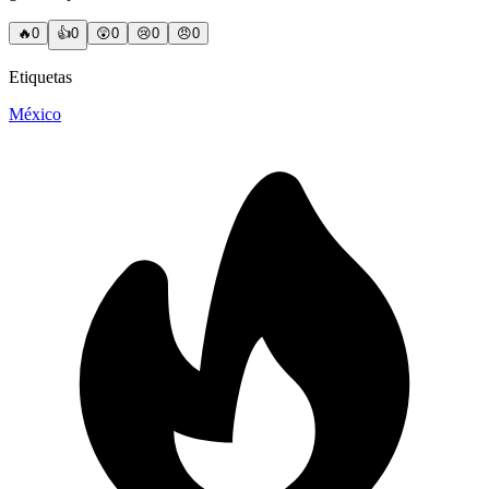
🔥
0
👍
0
😲
0
😢
0
😠
0
Etiquetas
México