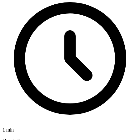
1
min