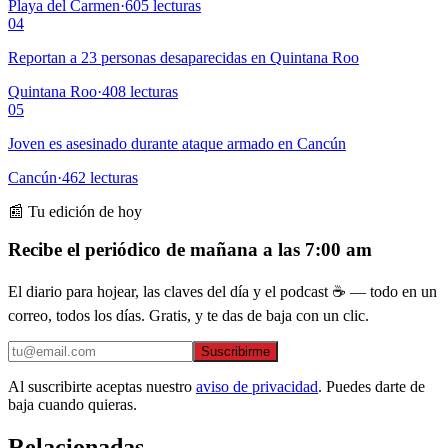
Playa del Carmen
·
605
lecturas
04
Reportan a 23 personas desaparecidas en Quintana Roo
Quintana Roo
·
408
lecturas
05
Joven es asesinado durante ataque armado en Cancún
Cancún
·
462
lecturas
📰 Tu edición de hoy
Recibe el periódico de mañana a las 7:00 am
El diario para hojear, las claves del día y el podcast ☕ — todo en un
correo, todos los días. Gratis, y te das de baja con un clic.
Suscribirme
Al suscribirte aceptas nuestro
aviso de privacidad
. Puedes darte de
baja cuando quieras.
Relacionadas