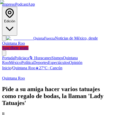
Impreso
Podcast
App
Edición
Noticias de México, desde
Quinta
Fuerza
Quintana Roo
Suscríbete gratis
Portada
Policiaca
🌀 Huracanes
Sismos
Quintana
Roo
México
Política
Deportes
Espectáculos
Opinión
Inicio
/
Quintana Roo
☀️
27
°C
·
Cancún
Quintana Roo
Pide a su amiga hacer varios tatuajes
como regalo de bodas, la llaman 'Lady
Tatuajes'
R