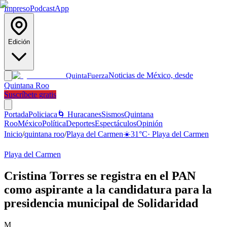
Impreso
Podcast
App
Edición
Noticias de México, desde
Quinta
Fuerza
Quintana Roo
Suscríbete gratis
Portada
Policiaca
🌀 Huracanes
Sismos
Quintana
Roo
México
Política
Deportes
Espectáculos
Opinión
Inicio
/
quintana roo
/
Playa del Carmen
☀️
31
°C
·
Playa del Carmen
Playa del Carmen
Cristina Torres se registra en el PAN
como aspirante a la candidatura para la
presidencia municipal de Solidaridad
M