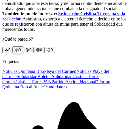
demostrado que ama esta tierra, y de forma contundente e incansable
trabaja generando acciones que combaten la desigualdad social.
También te puede interesar:
Se inscribe Cristina Torres para la
reelección
Asimismo, exhortó a ejercer el derecho a decidir entre los
que se registraron con altura de miras para tener el Solidaridad que
merecemos todos.
¿Qué te pareció?
🔥
0
👍
0
😲
0
😢
0
😠
0
Etiquetas
Noticias Quintana Roo
Playa del Carmen
Noticias Playa del
Carmen
Solidaridad
Boletin Solidaridad
Cristina Torres
Gómez
Cristina Torres
PAN
Partido Acción Nacional
"Por un
Quintana Roo al frente"
candidatura