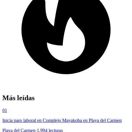
Más leídas
01
Inicia paro laboral en Complejo Mayakoba en Playa del Carmen
Playa del Carmen
·
1,994
lecturas