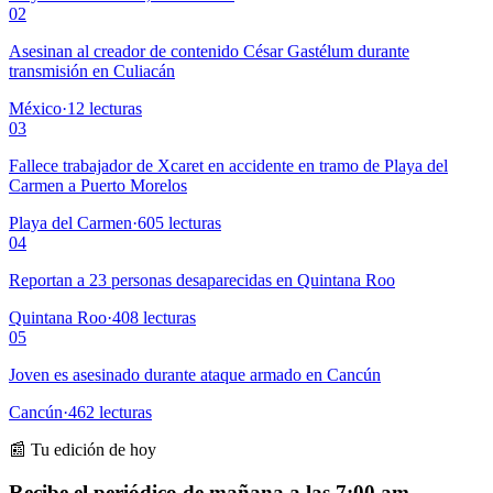
02
Asesinan al creador de contenido César Gastélum durante
transmisión en Culiacán
México
·
12
lecturas
03
Fallece trabajador de Xcaret en accidente en tramo de Playa del
Carmen a Puerto Morelos
Playa del Carmen
·
605
lecturas
04
Reportan a 23 personas desaparecidas en Quintana Roo
Quintana Roo
·
408
lecturas
05
Joven es asesinado durante ataque armado en Cancún
Cancún
·
462
lecturas
📰 Tu edición de hoy
Recibe el periódico de mañana a las 7:00 am