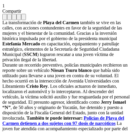
1
Compartir
La transformación de
Playa del Carmen
también se vive en las
calles, con acciones contundentes en favor de la seguridad de las
mujeres y el bienestar de la comunidad. Gracias a la inversión
histórica impulsada por el gobierno de la presidenta municipal
Estefanía Mercado
en capacitación, equipamiento y patrullaje
estratégico, elementos de la Secretaría de Seguridad Ciudadana
Municipal (
SSCM
) lograron rescatar a una joven víctima de
privación ilegal de la libertad.
Durante un recorrido preventivo, policías municipales recibieron un
reporte sobre un vehículo
Nissan Tsuru blanco
que había sido
utilizado para llevarse a una joven en contra de su voluntad. El
hecho ocurrió en la intersección de Avenida Universidades con
Libramiento
Cristo Rey
. Los oficiales actuaron de inmediato,
localizaron el automóvil y lo interceptaron. Al descender del
vehículo, la víctima solicitó auxilio y fue resguardada por el personal
de seguridad. El presunto agresor, identificado como
Jerry Ismael
“N”
, de 50 años y originario de Yucatán, fue detenido y puesto a
disposición de la Fiscalía General del Estado, junto con la unidad
involucrada.
También te puede interesar:
Policías de Playa del
Carmen detienen a dos sujetos con 97 dosis de narcóticos
La
joven fue atendida con acompañamiento especializado por parte del