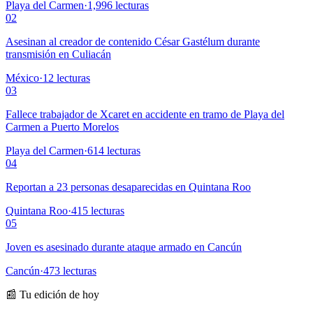
Playa del Carmen
·
1,996
lecturas
02
Asesinan al creador de contenido César Gastélum durante
transmisión en Culiacán
México
·
12
lecturas
03
Fallece trabajador de Xcaret en accidente en tramo de Playa del
Carmen a Puerto Morelos
Playa del Carmen
·
614
lecturas
04
Reportan a 23 personas desaparecidas en Quintana Roo
Quintana Roo
·
415
lecturas
05
Joven es asesinado durante ataque armado en Cancún
Cancún
·
473
lecturas
📰 Tu edición de hoy