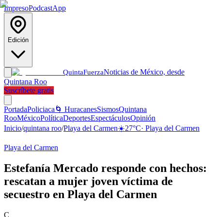
Impreso
Podcast
App
Edición
Noticias de México, desde
Quinta
Fuerza
Quintana Roo
Suscríbete gratis
Portada
Policiaca
🌀 Huracanes
Sismos
Quintana
Roo
México
Política
Deportes
Espectáculos
Opinión
Inicio
/
quintana roo
/
Playa del Carmen
☀️
27
°C
·
Playa del Carmen
Playa del Carmen
Estefanía Mercado responde con hechos:
rescatan a mujer joven víctima de
secuestro en Playa del Carmen
C