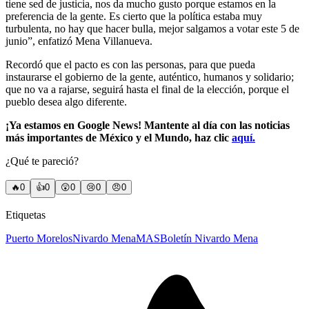
tiene sed de justicia, nos da mucho gusto porque estamos en la
preferencia de la gente. Es cierto que la política estaba muy
turbulenta, no hay que hacer bulla, mejor salgamos a votar este 5 de
junio”, enfatizó Mena Villanueva.
Recordó que el pacto es con las personas, para que pueda
instaurarse el gobierno de la gente, auténtico, humanos y solidario;
que no va a rajarse, seguirá hasta el final de la elección, porque el
pueblo desea algo diferente.
¡Ya estamos en Google News! Mantente al día con las noticias
más importantes de México y el Mundo, haz clic
aquí.
¿Qué te pareció?
🔥
0
👍
0
😲
0
😢
0
😠
0
Etiquetas
Puerto Morelos
Nivardo Mena
MAS
Boletín Nivardo Mena