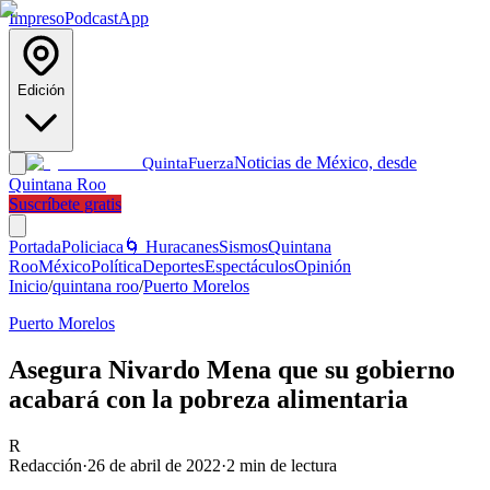
Impreso
Podcast
App
Edición
Noticias de México, desde
Quinta
Fuerza
Quintana Roo
Suscríbete gratis
Portada
Policiaca
🌀 Huracanes
Sismos
Quintana
Roo
México
Política
Deportes
Espectáculos
Opinión
Inicio
/
quintana roo
/
Puerto Morelos
Puerto Morelos
Asegura Nivardo Mena que su gobierno
acabará con la pobreza alimentaria
R
Redacción
·
26 de abril de 2022
·
2
min de lectura