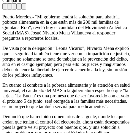
Compartir
Puerto Morelos.- “Mi gobierno tendrá la solución para abatir la
pobreza alimentaria en la que están más de 200 mil familias de
Quintana Roo”, reveló hoy el candidato del Movimiento Auténtico
Social (MAS), Josué Nivardo Mena Villanueva al responder
preguntas a reporteros locales.
De visita por la delegación “Leona Vicario”, Nivardo Mena explicó
que la seguridad también tiene que ver con la impartición de justicia,
porque no solamente se trata de trabajar en la prevención del delito,
sino en el castigo ejemplar, pero para ello los jueces y magistrados
deben de tener la libertad de ejercer de acuerdo a la ley, sin presión
de los políticos influyentes.
En cuanto al combate a la pobreza alimentaria y la atención en salud
universal, el candidato del MAS a la gubernatura especificó que “la
tarjeta ‘La Buena’ es una promesa que de ser favorecido con el voto
el próximo 5 de junio, será otorgada a las familias más necesitadas,
es un proyecto que también servirá para medicamentos”.
Denunció que ha recibido comentarios de la gente, donde los que
creían que tenían el control del electorado, ahora están desesperados,
pues la gente ve su proyecto con buenos ojos, y una solución a
tantos problemas por los que pasa el Estado; hay políticos