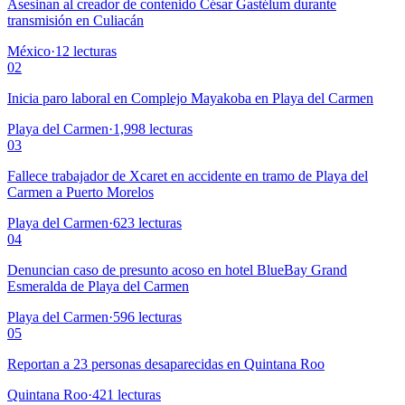
Asesinan al creador de contenido César Gastélum durante
transmisión en Culiacán
México
·
12
lecturas
02
Inicia paro laboral en Complejo Mayakoba en Playa del Carmen
Playa del Carmen
·
1,998
lecturas
03
Fallece trabajador de Xcaret en accidente en tramo de Playa del
Carmen a Puerto Morelos
Playa del Carmen
·
623
lecturas
04
Denuncian caso de presunto acoso en hotel BlueBay Grand
Esmeralda de Playa del Carmen
Playa del Carmen
·
596
lecturas
05
Reportan a 23 personas desaparecidas en Quintana Roo
Quintana Roo
·
421
lecturas