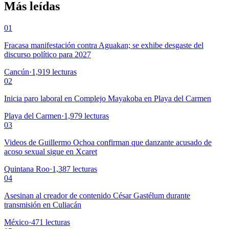
Más leídas
01
Fracasa manifestación contra Aguakan; se exhibe desgaste del
discurso político para 2027
Cancún
·
1,919
lecturas
02
Inicia paro laboral en Complejo Mayakoba en Playa del Carmen
Playa del Carmen
·
1,979
lecturas
03
Videos de Guillermo Ochoa confirman que danzante acusado de
acoso sexual sigue en Xcaret
Quintana Roo
·
1,387
lecturas
04
Asesinan al creador de contenido César Gastélum durante
transmisión en Culiacán
México
·
471
lecturas