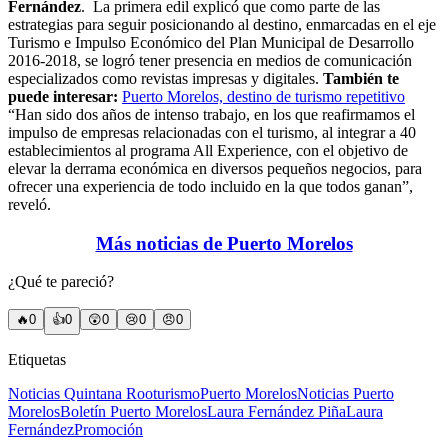
Fernández
.
La primera edil explicó que como parte de las
estrategias para seguir posicionando al destino, enmarcadas en el eje
Turismo e Impulso Económico del Plan Municipal de Desarrollo
2016-2018, se logró tener presencia en medios de comunicación
especializados como revistas impresas y digitales.
También te
puede interesar:
Puerto Morelos, destino de turismo repetitivo
“Han sido dos años de intenso trabajo, en los que reafirmamos el
impulso de empresas relacionadas con el turismo, al integrar a 40
establecimientos al programa All Experience, con el objetivo de
elevar la derrama económica en diversos pequeños negocios, para
ofrecer una experiencia de todo incluido en la que todos ganan”,
reveló.
Más noticias de Puerto Morelos
¿Qué te pareció?
🔥
0
👍
0
😲
0
😢
0
😠
0
Etiquetas
Noticias Quintana Roo
turismo
Puerto Morelos
Noticias Puerto
Morelos
Boletín Puerto Morelos
Laura Fernández Piña
Laura
Fernández
Promoción