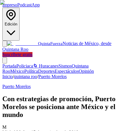
Impreso
Podcast
App
Edición
Noticias de México, desde
Quinta
Fuerza
Quintana Roo
Suscríbete gratis
Portada
Policiaca
🌀 Huracanes
Sismos
Quintana
Roo
México
Política
Deportes
Espectáculos
Opinión
Inicio
/
quintana roo
/
Puerto Morelos
Puerto Morelos
Con estrategias de promoción, Puerto
Morelos se posiciona ante México y el
mundo
M