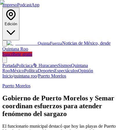
Impreso
Podcast
App
Edición
Noticias de México, desde
Quinta
Fuerza
Quintana Roo
Suscríbete gratis
Portada
Policiaca
🌀 Huracanes
Sismos
Quintana
Roo
México
Política
Deportes
Espectáculos
Opinión
Inicio
/
quintana roo
/
Puerto Morelos
Puerto Morelos
Gobierno de Puerto Morelos y Semar
coordinan esfuerzos para atender
fenómeno del sargazo
El funcionario municipal destacó que hoy las playas de Puerto