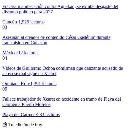
Fracasa manifestación contra Aguakan; se exhibe desgaste del
discurso político para 2027
Cancún
·
1,925
lecturas
03
Asesinan al creador de contenido César Gastélum durante
transmisión en Culiacán
México
·
12
lecturas
04
Videos de Guillermo Ochoa confirman que danzante acusado de
acoso sexual sigue en Xcaret
Quintana Roo
·
1,391
lecturas
05
Fallece trabajador de Xcaret en accidente en tramo de Playa del
Carmen a Puerto Morelos
Playa del Carmen
·
583
lecturas
📰 Tu edición de hoy