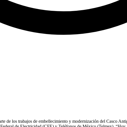
rte de los trabajos de embellecimiento y modernización del Casco Antig
ón Federal de Electricidad (CFE) y Teléfonos de México (Telmex). “Hoy 