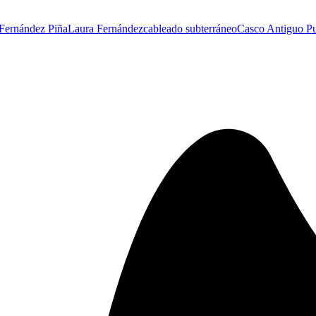
Fernández Piña
Laura Fernández
cableado subterráneo
Casco Antiguo Pu