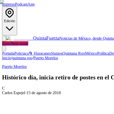
Impreso
Podcast
App
Edición
Quinta
Fuerza
Noticias de México, desde Quint
Suscríbete gratis
Portada
Policiaca
🌀 Huracanes
Sismos
Quintana Roo
México
Política
De
Inicio
/
quintana roo
/
Puerto Morelos
Puerto Morelos
Histórico día, inicia retiro de postes en e
C
Carlos Espejel
·
15 de agosto de 2018