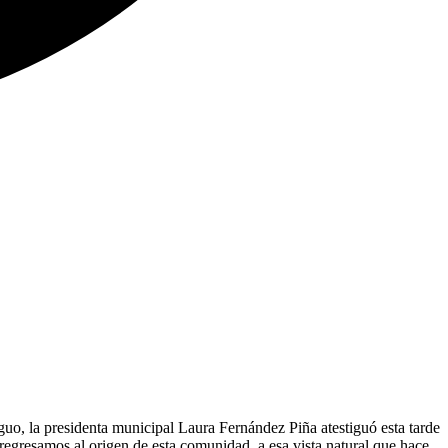
uo, la presidenta municipal Laura Fernández Piña atestiguó esta tarde
regresamos al origen de esta comunidad, a esa vista natural que hace