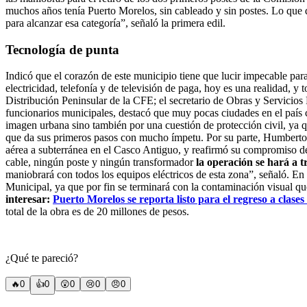
muchos años tenía Puerto Morelos, sin cableado y sin postes. Lo que 
para alcanzar esa categoría”, señaló la primera edil.
Tecnología de punta
Indicó que el corazón de este municipio tiene que lucir impecable para l
electricidad, telefonía y de televisión de paga, hoy es una realidad, y
Distribución Peninsular de la CFE; el secretario de Obras y Servicio
funcionarios municipales, destacó que muy pocas ciudades en el país cu
imagen urbana sino también por una cuestión de protección civil, ya
que da sus primeros pasos con mucho ímpetu.
Por su parte, Humberto S
aérea a subterránea en el Casco Antiguo, y reafirmó su compromiso de
cable, ningún poste y ningún transformador
la operación se hará a t
maniobrará con todos los equipos eléctricos de esta zona”, señaló.
En s
Municipal, ya que por fin se terminará con la contaminación visual qu
interesar:
Puerto Morelos se reporta listo para el regreso a clases
total de la obra es de 20 millones de pesos.
¿Qué te pareció?
🔥
0
👍
0
😲
0
😢
0
😠
0