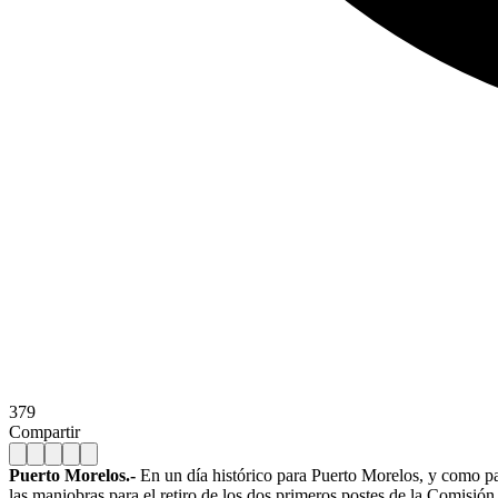
379
Compartir
Puerto Morelos.-
En un día histórico para Puerto Morelos, y como pa
las maniobras para el retiro de los dos primeros postes de la Comisi