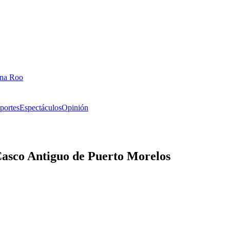
ana Roo
portes
Espectáculos
Opinión
l Casco Antiguo de Puerto Morelos