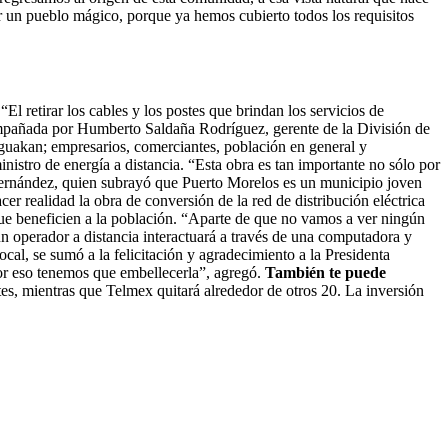
r un pueblo mágico, porque ya hemos cubierto todos los requisitos
“El retirar los cables y los postes que brindan los servicios de
añada por Humberto Saldaña Rodríguez, gerente de la División de
Aguakan; empresarios, comerciantes, población en general y
nistro de energía a distancia. “Esta obra es tan importante no sólo por
Fernández, quien subrayó que Puerto Morelos es un municipio joven
er realidad la obra de conversión de la red de distribución eléctrica
ue beneficien a la población. “Aparte de que no vamos a ver ningún
un operador a distancia interactuará a través de una computadora y
l, se sumó a la felicitación y agradecimiento a la Presidenta
por eso tenemos que embellecerla”, agregó.
También te puede
es, mientras que Telmex quitará alrededor de otros 20. La inversión