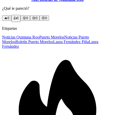
¿Qué te pareció?
🔥
0
👍
0
😲
0
😢
0
😠
0
Etiquetas
Noticias Quintana Roo
Puerto Morelos
Noticias Puerto
Morelos
Boletín Puerto Morelos
Laura Fernández Piña
Laura
Fernández