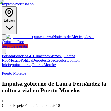
Impreso
Podcast
App
Edición
Noticias de México, desde
Quinta
Fuerza
Quintana Roo
Suscríbete gratis
Portada
Policiaca
🌀 Huracanes
Sismos
Quintana
Roo
México
Política
Deportes
Espectáculos
Opinión
Inicio
/
quintana roo
/
Puerto Morelos
Puerto Morelos
Impulsa gobierno de Laura Fernández la
cultura vial en Puerto Morelos
C
Carlos Espejel
·
14 de febrero de 2018