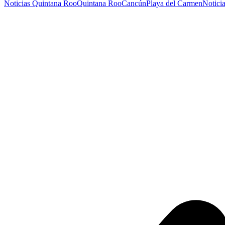
Noticias Quintana Roo
Quintana Roo
Cancún
Playa del Carmen
Notici