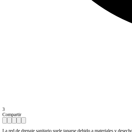
3
Compartir
La red de drenaje sanitario suele taparse debido a materiales y desech