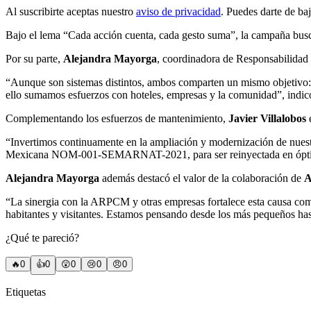
Al suscribirte aceptas nuestro
aviso de privacidad
. Puedes darte de ba
Bajo el lema “Cada acción cuenta, cada gesto suma”, la campaña busca e
Por su parte,
Alejandra Mayorga
, coordinadora de Responsabilidad
“Aunque son sistemas distintos, ambos comparten un mismo objetivo: ga
ello sumamos esfuerzos con hoteles, empresas y la comunidad”, indic
Complementando los esfuerzos de mantenimiento,
Javier Villalobos
e
“Invertimos continuamente en la ampliación y modernización de nuestr
Mexicana NOM-001-SEMARNAT-2021, para ser reinyectada en óptima
Alejandra Mayorga
además destacó el valor de la colaboración de
A
“La sinergia con la ARPCM y otras empresas fortalece esta causa comú
habitantes y visitantes. Estamos pensando desde los más pequeños hast
¿Qué te pareció?
🔥
0
👍
0
😲
0
😢
0
😠
0
Etiquetas