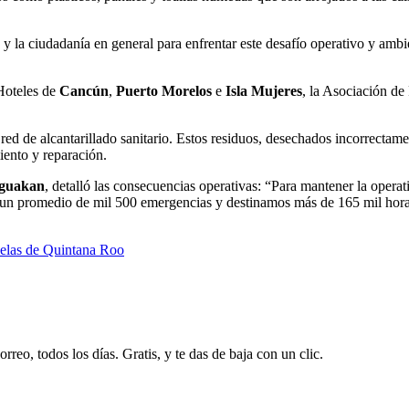
o y la ciudadanía en general para enfrentar este desafío operativo y amb
Hoteles de
Cancún
,
Puerto Morelos
e
Isla Mujeres
, la Asociación d
red de alcantarillado sanitario. Estos residuos, desechados incorrectam
iento y reparación.
guakan
, detalló las consecuencias operativas: “Para mantener la oper
un promedio de mil 500 emergencias y destinamos más de 165 mil horas
uelas de Quintana Roo
rreo, todos los días. Gratis, y te das de baja con un clic.