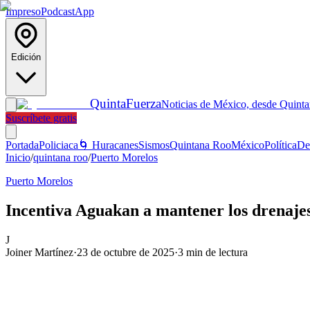
Impreso
Podcast
App
Edición
Quinta
Fuerza
Noticias de México, desde Quint
Suscríbete gratis
Portada
Policiaca
🌀 Huracanes
Sismos
Quintana Roo
México
Política
De
Inicio
/
quintana roo
/
Puerto Morelos
Puerto Morelos
Incentiva Aguakan a mantener los drenajes
J
Joiner Martínez
·
23 de octubre de 2025
·
3
min de lectura