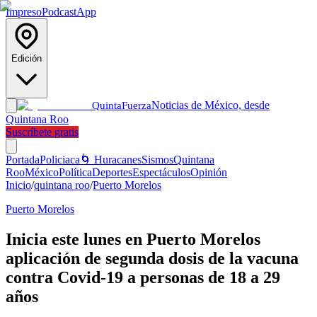
Impreso
Podcast
App
Edición
Noticias de México, desde
Quinta
Fuerza
Quintana Roo
Suscríbete gratis
Portada
Policiaca
🌀 Huracanes
Sismos
Quintana
Roo
México
Política
Deportes
Espectáculos
Opinión
Inicio
/
quintana roo
/
Puerto Morelos
Puerto Morelos
Inicia este lunes en Puerto Morelos
aplicación de segunda dosis de la vacuna
contra Covid-19 a personas de 18 a 29
años