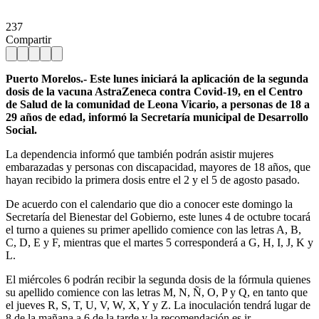
237
Compartir
Puerto Morelos.- Este lunes iniciará la aplicación de la segunda
dosis de la vacuna AstraZeneca contra Covid-19, en el Centro
de Salud de la comunidad de Leona Vicario, a personas de 18 a
29 años de edad, informó la Secretaría municipal de Desarrollo
Social.
La dependencia informó que también podrán asistir mujeres
embarazadas y personas con discapacidad, mayores de 18 años, que
hayan recibido la primera dosis entre el 2 y el 5 de agosto pasado.
De acuerdo con el calendario que dio a conocer este domingo la
Secretaría del Bienestar del Gobierno, este lunes 4 de octubre tocará
el turno a quienes su primer apellido comience con las letras A, B,
C, D, E y F, mientras que el martes 5 corresponderá a G, H, I, J, K y
L.
El miércoles 6 podrán recibir la segunda dosis de la fórmula quienes
su apellido comience con las letras M, N, Ñ, O, P y Q, en tanto que
el jueves R, S, T, U, V, W, X, Y y Z. La inoculación tendrá lugar de
8 de la mañana a 6 de la tarde y la recomendación es ir