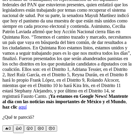
federales del PAN que estuvieron presentes, quien enfatizó que los
legisladores están trabajando por temas como recuperar el sistema
nacional de salud. Por su parte, la senadora Mayuli Martínez indicó
que hoy el panismo da una muestra de que están más unidos como
siempre en cada proceso electoral y contienda. Asimismo, Cecilia
Patrón Laviada afirmó que hoy Acción Nacional cierra filas en
Quintana Roo. “Tenemos el camino trazado y marcado, necesitamos
un país que vaya en búsqueda del bien común, de dar resultados a
los ciudadanos. En Quintana Roo estamos listos, estamos unidos y
vamos a seguir trabajando pues es lo que nos motiva todos los días”,
finalizó. Fueron presentados los que serán abanderados panistas en
los ocho distritos en los que postularán candidatos a diputados con la
coalición. Ellos son: en el Distrito 1, Adriana Tessier, en el Distrito
2, Itzel Ruíz García, en el Distrito 5, Reyna Durán, en el Distrito 8
hará lo propio Frank López, en el Distrito 9, Rolando Alcocer,
mientras que en el Distrito 10 lo hará Kira Iris, en el Distrito 11
estará Stephany Alejandro, y por último en el Distrito 14, se
registrará Fausto Canto.
¡Ya estamos en Google News! Mantente
al día con las noticias más importantes de México y el Mundo
,
haz clic
aquí
¿Qué te pareció?
🔥
0
👍
0
😲
0
😢
0
😠
0