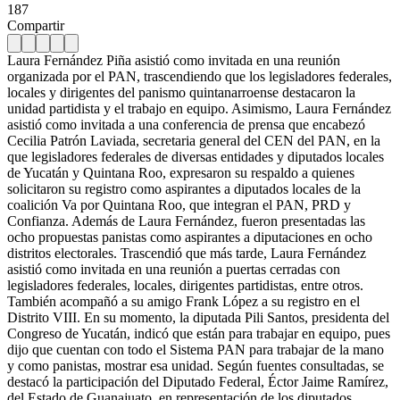
187
Compartir
Laura Fernández Piña asistió como invitada en una reunión
organizada por el PAN, trascendiendo que los legisladores federales,
locales y dirigentes del panismo quintanarroense destacaron la
unidad partidista y el trabajo en equipo. Asimismo, Laura Fernández
asistió como invitada a una conferencia de prensa que encabezó
Cecilia Patrón Laviada, secretaria general del CEN del PAN, en la
que legisladores federales de diversas entidades y diputados locales
de Yucatán y Quintana Roo, expresaron su respaldo a quienes
solicitaron su registro como aspirantes a diputados locales de la
coalición Va por Quintana Roo, que integran el PAN, PRD y
Confianza. Además de Laura Fernández, fueron presentadas las
ocho propuestas panistas como aspirantes a diputaciones en ocho
distritos electorales. Trascendió que más tarde, Laura Fernández
asistió como invitada en una reunión a puertas cerradas con
legisladores federales, locales, dirigentes partidistas, entre otros.
También acompañó a su amigo Frank López a su registro en el
Distrito VIII. En su momento, la diputada Pili Santos, presidenta del
Congreso de Yucatán, indicó que están para trabajar en equipo, pues
dijo que cuentan con todo el Sistema PAN para trabajar de la mano
y como panistas, mostrar esa unidad. Según fuentes consultadas, se
destacó la participación del Diputado Federal, Éctor Jaime Ramírez,
del Estado de Guanajuato, en representación de los diputados