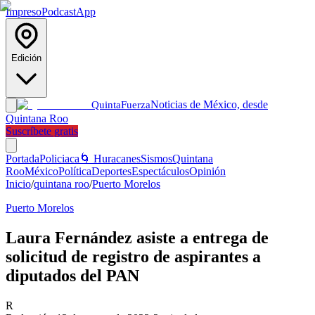
Impreso
Podcast
App
Edición
Noticias de México, desde
Quinta
Fuerza
Quintana Roo
Suscríbete gratis
Portada
Policiaca
🌀 Huracanes
Sismos
Quintana
Roo
México
Política
Deportes
Espectáculos
Opinión
Inicio
/
quintana roo
/
Puerto Morelos
Puerto Morelos
Laura Fernández asiste a entrega de
solicitud de registro de aspirantes a
diputados del PAN
R