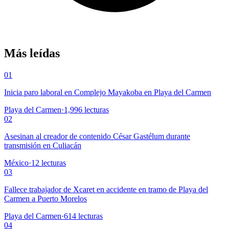
Más leídas
01
Inicia paro laboral en Complejo Mayakoba en Playa del Carmen
Playa del Carmen
·
1,996
lecturas
02
Asesinan al creador de contenido César Gastélum durante
transmisión en Culiacán
México
·
12
lecturas
03
Fallece trabajador de Xcaret en accidente en tramo de Playa del
Carmen a Puerto Morelos
Playa del Carmen
·
614
lecturas
04