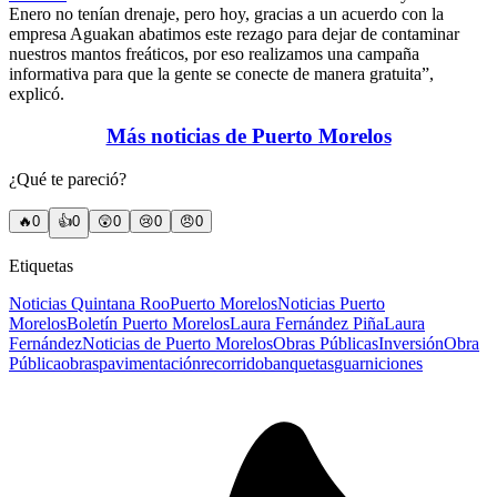
Enero no tenían drenaje, pero hoy, gracias a un acuerdo con la
empresa Aguakan abatimos este rezago para dejar de contaminar
nuestros mantos freáticos, por eso realizamos una campaña
informativa para que la gente se conecte de manera gratuita”,
explicó.
Más noticias de Puerto Morelos
¿Qué te pareció?
🔥
0
👍
0
😲
0
😢
0
😠
0
Etiquetas
Noticias Quintana Roo
Puerto Morelos
Noticias Puerto
Morelos
Boletín Puerto Morelos
Laura Fernández Piña
Laura
Fernández
Noticias de Puerto Morelos
Obras Públicas
Inversión
Obra
Pública
obras
pavimentación
recorrido
banquetas
guarniciones