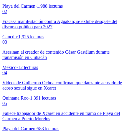
Playa del Carmen
·
1,988
lecturas
02
Fracasa manifestación contra Aguakan; se exhibe desgaste del
discurso político para 2027
Cancún
·
1,925
lecturas
03
Asesinan al creador de contenido César Gastélum durante
transmisión en Culiacán
México
·
12
lecturas
04
Videos de Guillermo Ochoa confirman que danzante acusado de
acoso sexual sigue en Xcaret
Quintana Roo
·
1,391
lecturas
05
Fallece trabajador de Xcaret en accidente en tramo de Playa del
Carmen a Puerto Morelos
Playa del Carmen
·
583
lecturas