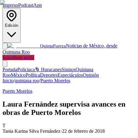
Impreso
Podcast
App
Edición
Noticias de México, desde
Quinta
Fuerza
Quintana Roo
Suscríbete gratis
Portada
Policiaca
🌀 Huracanes
Sismos
Quintana
Roo
México
Política
Deportes
Espectáculos
Opinión
Inicio
/
quintana roo
/
Puerto Morelos
Puerto Morelos
Laura Fernández supervisa avances en
obras de Puerto Morelos
T
Tania Karina Silva Fernández
·
22 de febrero de 2018