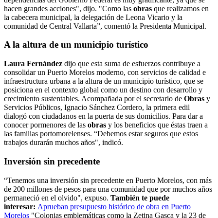
hacen grandes acciones", dijo. "Como las
obras
que realizamos en
la cabecera municipal, la delegación de Leona Vicario y la
comunidad de Central Vallarta”, comentó la Presidenta Municipal.
A la altura de un municipio turístico
Laura Fernández
dijo que esta suma de esfuerzos contribuye a
consolidar un Puerto Morelos moderno, con servicios de calidad e
infraestructura urbana a la altura de un municipio turístico, que se
posiciona en el contexto global como un destino con desarrollo y
crecimiento sustentables. Acompañada por el secretario de
Obras
y
Servicios Públicos, Ignacio Sánchez Cordero, la primera edil
dialogó con ciudadanos en la puerta de sus domicilios. Para dar a
conocer pormenores de las
obras
y los beneficios que éstas traen a
las familias portomorelenses. “Debemos estar seguros que estos
trabajos durarán muchos años", indicó.
Inversión sin precedente
“Tenemos una inversión sin precedente en Puerto Morelos, con más
de 200 millones de pesos para una comunidad que por muchos años
permaneció en el olvido", expuso.
También te puede
interesar:
Aprueban presupuesto histórico de obra en Puerto
Morelos
"Colonias emblemáticas como la Zetina Gasca y la 23 de