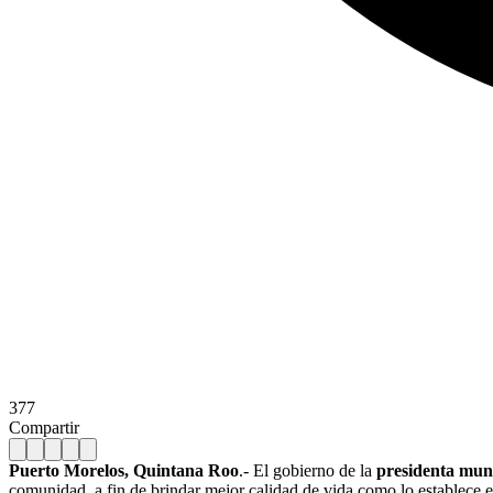
377
Compartir
Puerto Morelos, Quintana Roo
.- El gobierno de la
presidenta mun
comunidad, a fin de brindar mejor calidad de vida como lo establece 