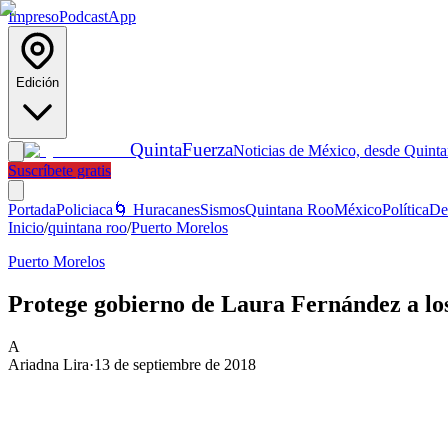
Impreso
Podcast
App
Edición
Quinta
Fuerza
Noticias de México, desde Quint
Suscríbete gratis
Portada
Policiaca
🌀 Huracanes
Sismos
Quintana Roo
México
Política
De
Inicio
/
quintana roo
/
Puerto Morelos
Puerto Morelos
Protege gobierno de Laura Fernández a lo
A
Ariadna Lira
·
13 de septiembre de 2018