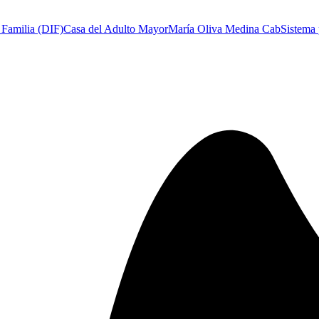
a Familia (DIF)
Casa del Adulto Mayor
María Oliva Medina Cab
Sistema 