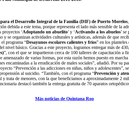
para el Desarrollo Integral de la Familia (DIF) de Puerto Morelos
ención debida a este tema, porque representa el lado más sensible de la a
s proyectos ‘
Adoptando un abuelito
’ y ‘
Activando a los abuelos
’ se
o y se organizan actividades culturales y artísticas, además de que re
ó el programa “
Desayunos escolares calientes y fríos
” en los planteles
s del nivel básico. Gracias a este proyecto, logramos entregar más de 4
s)
”, con el que se impartieron cerca de 100 talleres de capacitación a 
ve amenazado de varias formas, por esta razón hemos puesto en marcha i
es encaminadas a la erradicación de males sociales”, añadió. Por su par
royecto “Prevención a las adicciones en niñas, niños y adolescentes”, se
a propensión al suicidio. “También, con el programa “
Prevención y atenc
ual y trata de menores, con la que beneficiamos a aproximadamente 2 mil
ncionaria destacó también la entrega gratuita de 70 aparatos ortopédicos
Más noticias de Quintana Roo