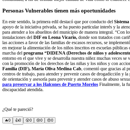
Personas Vulnerables tienen más oportunidades
En este sentido, la primera edil destacó que por conducto del
Sistema 
apoyo de la iniciativa privada, se ha puesto particular interés y la at
para atender a los abuelitos del municipio de manera integral. “Con lo
instalaciones del
DIF en Leona Vicario,
donde son tratados con cariñ
las acciones a favor de las familias de escasos recursos, se implement
en mejorar la alimentación de los niños inscritos en escuelas pública
marcha del
programa “DIDENA (Derechos de niños y adolescente
entorno en el que vive y se desarrolla nuestra niñez muchas veces se 
con la promoción de los derechos de las niñas y los niños y con accion
Familia (DIF), María Oliva Medina Cab
, comentó que gracias al p
centros de trabajo, para atender y prevenir casos de drogadicción y l
de orientación y asesoría para prevenir y atender casos de abuso sex
para preservar a los Halcones de Puerto Morelos
Finalmente, la fu
discapacidad atendida.
¿Qué te pareció?
🔥
0
👍
0
😲
0
😢
0
😠
0