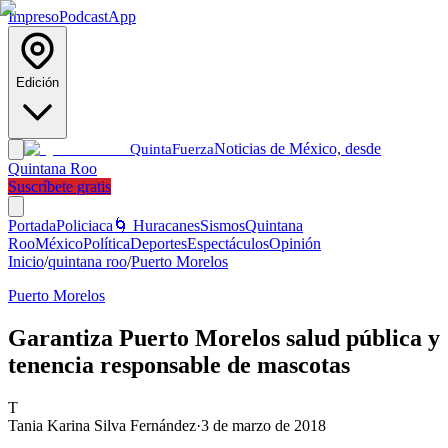
Impreso
Podcast
App
Edición
Noticias de México, desde
Quinta
Fuerza
Quintana Roo
Suscríbete gratis
Portada
Policiaca
🌀 Huracanes
Sismos
Quintana
Roo
México
Política
Deportes
Espectáculos
Opinión
Inicio
/
quintana roo
/
Puerto Morelos
Puerto Morelos
Garantiza Puerto Morelos salud pública y
tenencia responsable de mascotas
T
Tania Karina Silva Fernández
·
3 de marzo de 2018