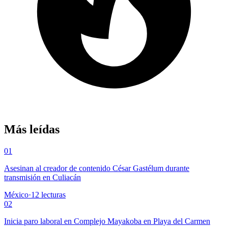
Más leídas
01
Asesinan al creador de contenido César Gastélum durante
transmisión en Culiacán
México
·
12
lecturas
02
Inicia paro laboral en Complejo Mayakoba en Playa del Carmen