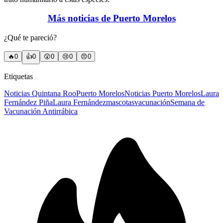
Más noticias de Puerto Morelos
¿Qué te pareció?
🔥
0
👍
0
😲
0
😢
0
😠
0
Etiquetas
Noticias Quintana Roo
Puerto Morelos
Noticias Puerto Morelos
Laura
Fernández Piña
Laura Fernández
mascotas
vacunación
Semana de
Vacunación Antirrábica