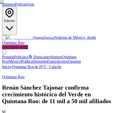
Impreso
Podcast
App
Edición
Noticias de México, desde
Quinta
Fuerza
Quintana Roo
Suscríbete gratis
Portada
Policiaca
🌀 Huracanes
Sismos
Quintana
Roo
México
Política
Deportes
Espectáculos
Opinión
Inicio
/
Quintana Roo
☀️
26
°C
·
Cancún
Quintana Roo
Renán Sánchez Tajonar confirma
crecimiento histórico del Verde en
Quintana Roo: de 11 mil a 50 mil afiliados
M