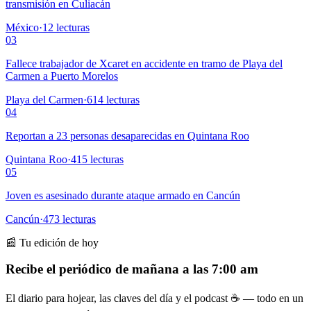
transmisión en Culiacán
México
·
12
lecturas
03
Fallece trabajador de Xcaret en accidente en tramo de Playa del
Carmen a Puerto Morelos
Playa del Carmen
·
614
lecturas
04
Reportan a 23 personas desaparecidas en Quintana Roo
Quintana Roo
·
415
lecturas
05
Joven es asesinado durante ataque armado en Cancún
Cancún
·
473
lecturas
📰 Tu edición de hoy
Recibe el periódico de mañana a las 7:00 am
El diario para hojear, las claves del día y el podcast ☕ — todo en un