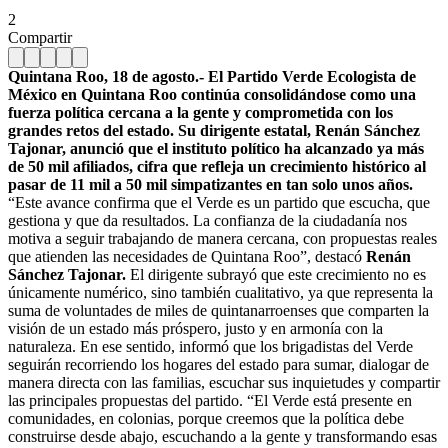
2
Compartir
Quintana Roo, 18 de agosto.- El Partido Verde Ecologista de
México en Quintana Roo continúa consolidándose como una
fuerza política cercana a la gente y comprometida con los
grandes retos del estado. Su dirigente estatal, Renán Sánchez
Tajonar, anunció que el instituto político ha alcanzado ya más
de 50 mil afiliados, cifra que refleja un crecimiento histórico al
pasar de 11 mil a 50 mil simpatizantes en tan solo unos años.
“Este avance confirma que el Verde es un partido que escucha, que
gestiona y que da resultados. La confianza de la ciudadanía nos
motiva a seguir trabajando de manera cercana, con propuestas reales
que atienden las necesidades de Quintana Roo”, destacó
Renán
Sánchez Tajonar.
El dirigente subrayó que este crecimiento no es
únicamente numérico, sino también cualitativo, ya que representa la
suma de voluntades de miles de quintanarroenses que comparten la
visión de un estado más próspero, justo y en armonía con la
naturaleza. En ese sentido, informó que los brigadistas del Verde
seguirán recorriendo los hogares del estado para sumar, dialogar de
manera directa con las familias, escuchar sus inquietudes y compartir
las principales propuestas del partido. “El Verde está presente en
comunidades, en colonias, porque creemos que la política debe
construirse desde abajo, escuchando a la gente y transformando esas