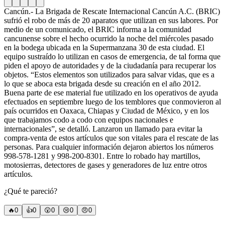
Cancún.- La Brigada de Rescate Internacional Cancún A.C. (BRIC)
sufrió el robo de más de 20 aparatos que utilizan en sus labores. Por
medio de un comunicado, el BRIC informa a la comunidad
cancunense sobre el hecho ocurrido la noche del miércoles pasado
en la bodega ubicada en la Supermanzana 30 de esta ciudad.
El
equipo sustraído lo utilizan en casos de emergencia, de tal forma que
piden el apoyo de autoridades y de la ciudadanía para recuperar los
objetos. “Estos elementos son utilizados para salvar vidas, que es a
lo que se aboca esta brigada desde su creación en el año 2012.
Buena parte de ese material fue utilizado en los operativos de ayuda
efectuados en septiembre luego de los temblores que conmovieron al
país ocurridos en Oaxaca, Chiapas y Ciudad de México, y en los
que trabajamos codo a codo con equipos nacionales e
internacionales”, se detalló. Lanzaron un llamado para evitar la
compra-venta de estos artículos que son vitales para el rescate de las
personas.
Para cualquier información dejaron abiertos los números
998-578-1281 y 998-200-8301. Entre lo robado hay martillos,
motosierras, detectores de gases y generadores de luz entre otros
artículos.
¿Qué te pareció?
🔥
0
👍
0
😲
0
😢
0
😠
0