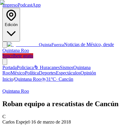
Impreso
Podcast
App
Edición
Noticias de México, desde
Quinta
Fuerza
Quintana Roo
Suscríbete gratis
Portada
Policiaca
🌀 Huracanes
Sismos
Quintana
Roo
México
Política
Deportes
Espectáculos
Opinión
Inicio
/
Quintana Roo
⛈️
31
°C
·
Cancún
Quintana Roo
Roban equipo a rescatistas de Cancún
C
Carlos Espejel
·
16 de marzo de 2018