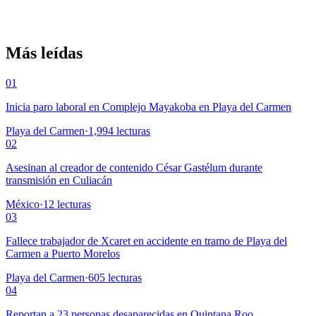
Más leídas
01
Inicia paro laboral en Complejo Mayakoba en Playa del Carmen
Playa del Carmen
·
1,994
lecturas
02
Asesinan al creador de contenido César Gastélum durante
transmisión en Culiacán
México
·
12
lecturas
03
Fallece trabajador de Xcaret en accidente en tramo de Playa del
Carmen a Puerto Morelos
Playa del Carmen
·
605
lecturas
04
Reportan a 23 personas desaparecidas en Quintana Roo