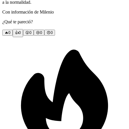
a la normalidad.
Con información de Milenio
¿Qué te pareció?
🔥
0
👍
0
😲
0
😢
0
😠
0