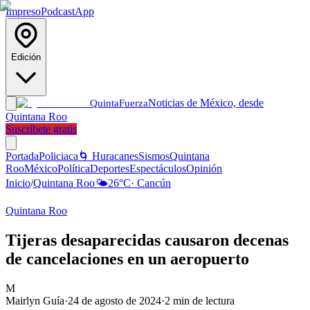
Impreso
Podcast
App
Edición
Noticias de México, desde
Quinta
Fuerza
Quintana Roo
Suscríbete gratis
Portada
Policiaca
🌀 Huracanes
Sismos
Quintana
Roo
México
Política
Deportes
Espectáculos
Opinión
Inicio
/
Quintana Roo
🌤️
26
°C
·
Cancún
Quintana Roo
Tijeras desaparecidas causaron decenas
de cancelaciones en un aeropuerto
M
Mairlyn Guía
·
24 de agosto de 2024
·
2
min de lectura