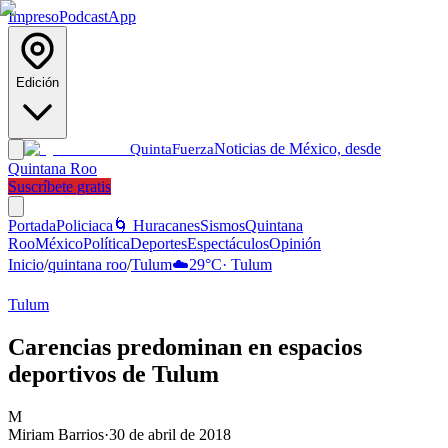
Impreso
Podcast
App
Edición
Noticias de México, desde
Quinta
Fuerza
Quintana Roo
Suscríbete gratis
Portada
Policiaca
🌀 Huracanes
Sismos
Quintana
Roo
México
Política
Deportes
Espectáculos
Opinión
Inicio
/
quintana roo
/
Tulum
☁️
29
°C
·
Tulum
Tulum
Carencias predominan en espacios
deportivos de Tulum
M
Miriam Barrios
·
30 de abril de 2018