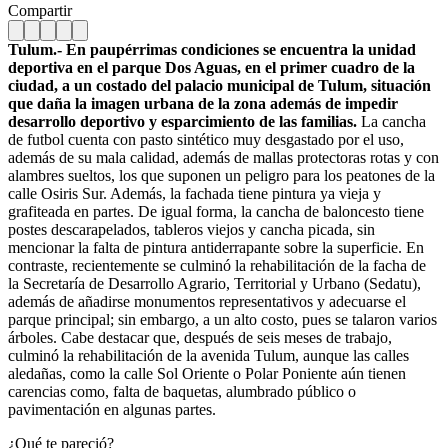
Compartir
Tulum.- En paupérrimas condiciones se encuentra la unidad
deportiva en el parque Dos Aguas, en el primer cuadro de la
ciudad, a un costado del palacio municipal de Tulum, situación
que daña la imagen urbana de la zona además de impedir
desarrollo deportivo y esparcimiento de las familias.
La cancha
de futbol cuenta con pasto sintético muy desgastado por el uso,
además de su mala calidad, además de mallas protectoras rotas y con
alambres sueltos, los que suponen un peligro para los peatones de la
calle Osiris Sur. Además, la fachada tiene pintura ya vieja y
grafiteada en partes. De igual forma, la cancha de baloncesto tiene
postes descarapelados, tableros viejos y cancha picada, sin
mencionar la falta de pintura antiderrapante sobre la superficie. En
contraste, recientemente se culminó la rehabilitación de la facha de
la Secretaría de Desarrollo Agrario, Territorial y Urbano (Sedatu),
además de añadirse monumentos representativos y adecuarse el
parque principal; sin embargo, a un alto costo, pues se talaron varios
árboles. Cabe destacar que, después de seis meses de trabajo,
culminó la rehabilitación de la avenida Tulum, aunque las calles
aledañas, como la calle Sol Oriente o Polar Poniente aún tienen
carencias como, falta de baquetas, alumbrado público o
pavimentación en algunas partes.
¿Qué te pareció?