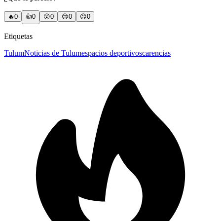
🔥
0
👍
0
😲
0
😢
0
😠
0
Etiquetas
Tulum
Noticias de Tulum
espacios deportivos
carencias